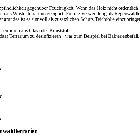
Emp­find­lich­keit gegen­über Feuch­tig­keit. Wenn das Holz nicht ordent­lich
en als Wüs­ten­ter­ra­ri­um geeig­net. Für die Ver­wen­dung als Regen­wald­t
un­des ist es sinn­voll als zusätz­li­chen Schutz Teich­fo­lie ein­zu­brin­ge
 Ter­ra­ri­um aus Glas oder Kunst­stoff.
s Ter­ra­ri­um zu des­in­fi­zie­ren - was zum Bei­spiel bei Bak­te­ri­en­be­fall,
r
r
r
wald­ter­ra­ri­en