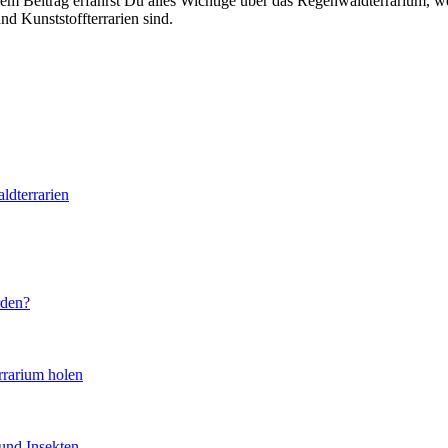
e­sem Bei­trag erfährst Du alles Wich­ti­ge über das Regen­wald­ter­ra­ri­um, 
 Kunst­stoff­ter­ra­ri­en sind.
­ter­ra­ri­en
r­den?
ra­ri­um holen
n und Insek­ten