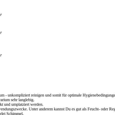
hr
hr
hr
i­um - unkom­pli­ziert rei­ni­gen und somit für opti­ma­le Hygie­ne­be­din­gun­g
a­ri­um sehr lang­le­big.
ckt und umplat­ziert wer­den.
 Ver­wen­dungs­zwe­cke. Unter ande­rem kannst Du es gut als Feucht- oder Regen
er­lei Schim­mel.