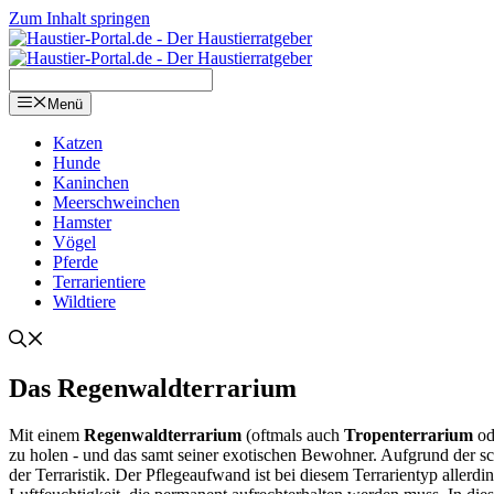
Zum Inhalt springen
Menü
Kat­zen
Hun­de
Kanin­chen
Meer­schwein­chen
Hams­ter
Vögel
Pfer­de
Ter­ra­ri­en­tie­re
Wild­tie­re
Das Regen­wald­ter­ra­ri­um
Mit einem
Regen­wald­ter­ra­ri­um
(oft­mals auch
Tro­pen­ter­ra­ri­um
o
zu holen - und das samt sei­ner exo­ti­schen Bewoh­ner. Auf­grund der schö­ne
der Ter­raris­tik. Der Pfle­ge­auf­wand ist bei die­sem Ter­ra­ri­en­typ alle