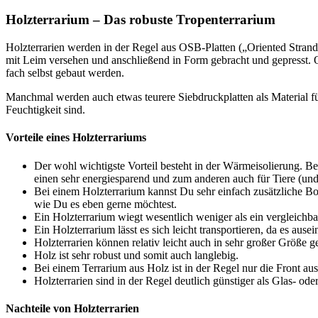
Holz­ter­ra­ri­um – Das robus­te Tro­pen­ter­ra­ri­um
Holz­ter­ra­ri­en wer­den in der Regel aus OSB-Plat­ten („Ori­en­ted Stran
mit Leim ver­se­hen und anschlie­ßend in Form gebracht und gepresst. OSB is
fach selbst gebaut wer­den.
Manch­mal wer­den auch etwas teu­re­re Sieb­druck­plat­ten als Mate­ri­al für
Feuch­tig­keit sind.
Vor­tei­le eines Holz­ter­ra­ri­ums
Der wohl wich­tigs­te Vor­teil besteht in der Wär­me­iso­lie­rung. B
einen sehr ener­gie­spa­rend und zum ande­ren auch für Tie­re (und Pf
Bei einem Holz­ter­ra­ri­um kannst Du sehr ein­fach zusätz­li­che Boh­
wie Du es eben ger­ne möch­test.
Ein Holz­ter­ra­ri­um wiegt wesent­lich weni­ger als ein ver­gleich­b
Ein Holz­ter­ra­ri­um lässt es sich leicht trans­por­tie­ren, da es aus
Holz­ter­ra­ri­en kön­nen rela­tiv leicht auch in sehr gro­ßer Grö­ße
Holz ist sehr robust und somit auch lang­le­big.
Bei einem Ter­ra­ri­um aus Holz ist in der Regel nur die Front aus 
Holz­ter­ra­ri­en sind in der Regel deut­lich güns­ti­ger als Glas- oder K
Nach­tei­le von Holz­ter­ra­ri­en