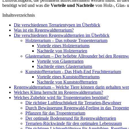
Luft­feuch­tig­keit, die per­ma­nent auf­recht­erhal­ten wer­den muss. In di
benö­tigt wird und was die
Vor­tei­le und Nach­tei­le
von Holz-, Glas- und
Inhalts­ver­zeich­nis
Die ver­schie­de­nen Ter­ra­ri­en­ty­pen im Über­blick
Was ist ein Regen­wald­ter­ra­ri­um?
Die ver­schie­de­nen Regen­wald­ter­ra­ri­en im Über­blick
Holz­ter­ra­ri­um – Das robus­te Tro­pen­ter­ra­ri­um
Vor­tei­le eines Holz­ter­ra­ri­ums
Nach­tei­le von Holz­ter­ra­ri­en
Glas­ter­ra­ri­um – Der belieb­te All­roun­der bei den Regen­wald
Vor­tei­le von Glas­ter­ra­ri­en
Nach­tei­le eines Glas­ter­ra­ri­ums
Kunst­stoff­ter­ra­ri­um - Das High-End Feucht­ter­ra­ri­um
Vor­tei­le eines Kunst­stoff­ter­ra­ri­ums
Nach­tei­le von Kunst­stoff­ter­ra­ri­en
Regen­wald­ter­ra­ri­um – Wel­che Tie­re kön­nen dar­in gehal­ten we
Wel­ches Kli­ma herrscht im Regen­wald­ter­ra­ri­um?
Wel­ches Zube­hör wird für Tro­pen­ter­ra­ri­en benö­tigt?
Die rich­ti­ge Luft­feuch­tig­keit für Ter­ra­ri­en-Bewoh­ner
Durch Bewäs­se­rung Regen­wald-Fee­ling in das Tro­pen­ter­
Pflan­zen für das Tro­pen­ter­ra­ri­um
Der opti­ma­le Boden­grund für Regen­wald­ter­ra­ri­en
Ter­ra­ri­en-Rück­wän­de für den opti­ma­len Lebens­raum
Die rich­ti­gen Licht­ver­hält­nis­se für Amphi­bi­en, Rep­ti­li­e