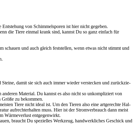
ie Ent­ste­hung von Schim­mel­spo­ren ist hier nicht gege­ben.
, wenn die Tie­re ein­mal krank sind, kannst Du so ganz ein­fach für
­ri­um schau­en und auch gleich fest­stel­len, wenn etwas nicht stimmt und
n.
und Stei­ne, damit sie sich auch immer wie­der ver­ste­cken und zurück­zie­
em ande­ren Mate­ri­al. Du kannst es also nicht so unkom­pli­ziert von
­sen Grö­ße zu bekom­men.
s­ten Tie­re nicht ide­al ist. Um den Tie­ren also eine art­ge­rech­te Hal­
ra­tur auf­recht­erhal­ten muss. Hier ist der Strom­ver­brauch dann meist
m Wär­me­ver­lust ent­ge­gen­wirkt.
­bau­en, braucht Du spe­zi­el­les Werk­zeug, hand­werk­li­ches Geschick und