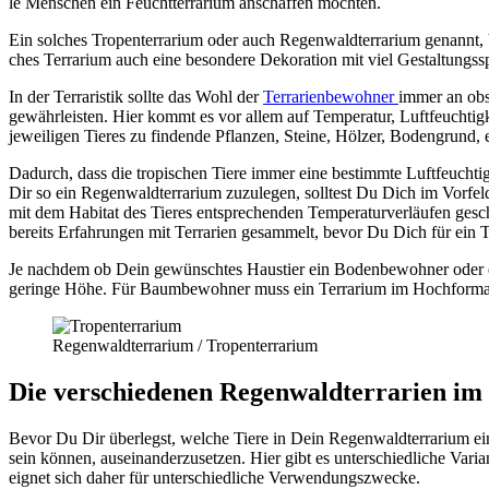
le Men­schen ein Feucht­ter­ra­ri­um anschaf­fen möch­ten.
Ein sol­ches Tro­pen­ter­ra­ri­um oder auch Regen­wald­ter­ra­ri­um genannt,
ches Ter­ra­ri­um auch eine beson­de­re Deko­ra­ti­on mit viel Gestal­tungs­s
In der Ter­raris­tik soll­te das Wohl der
Ter­ra­ri­en­be­woh­ner
immer an obste
gewähr­leis­ten. Hier kommt es vor allem auf Tem­pe­ra­tur, Luft­feuch­tig­k
jewei­li­gen Tie­res zu fin­den­de Pflan­zen, Stei­ne, Höl­zer, Boden­grund, 
Dadurch, dass die tro­pi­schen Tie­re immer eine bestimm­te Luft­feuch­tig
Dir so ein Regen­wald­ter­ra­ri­um zuzu­le­gen, soll­test Du Dich im Vor­feld
mit dem Habi­tat des Tie­res ent­spre­chen­den Tem­pe­ra­tur­ver­läu­fen ges
bereits Erfah­run­gen mit Ter­ra­ri­en gesam­melt, bevor Du Dich für ein Tro­
Je nach­dem ob Dein gewünsch­tes Haus­tier ein Boden­be­woh­ner oder ein
gerin­ge Höhe. Für Baum­be­woh­ner muss ein Ter­ra­ri­um im Hoch­for­ma
Regen­wald­ter­ra­ri­um /​ Tro­pen­ter­ra­ri­um
Die ver­schie­de­nen Regen­wald­ter­ra­ri­en i
Bevor Du Dir über­legst, wel­che Tie­re in Dein Regen­wald­ter­ra­ri­um ein­
sein kön­nen, aus­ein­an­der­zu­set­zen. Hier gibt es unter­schied­li­che Va
eig­net sich daher für unter­schied­li­che Ver­wen­dungs­zwe­cke.