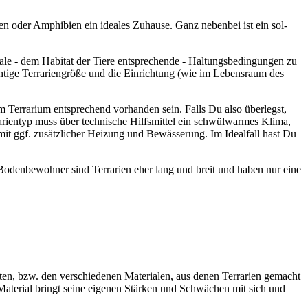
li­en oder Amphi­bi­en ein idea­les Zuhau­se. Ganz neben­bei ist ein sol­
a­le - dem Habi­tat der Tie­re ent­spre­chen­de - Hal­tungs­be­din­gun­gen zu
h­ti­ge Ter­ra­ri­en­grö­ße und die Ein­rich­tung (wie im Lebens­raum des
Ter­ra­ri­um ent­spre­chend vor­han­den sein. Falls Du also über­legst,
a­ri­en­typ muss über tech­ni­sche Hilfs­mit­tel ein schwül­war­mes Kli­ma,
g mit ggf. zusätz­li­cher Hei­zung und Bewäs­se­rung. Im Ide­al­fall hast Du
Boden­be­woh­ner sind Ter­ra­ri­en eher lang und breit und haben nur eine
Arten, bzw. den ver­schie­de­nen Mate­ria­len, aus denen Ter­ra­ri­en gemacht
s Mate­ri­al bringt sei­ne eige­nen Stär­ken und Schwä­chen mit sich und