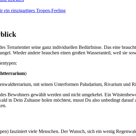
 ein ein­zig­ar­ti­ges Tro­pen-Fee­ling
­blick
Ter­ra­ri­en­tier sei­ne ganz indi­vi­du­el­len Bedürf­nis­se. Das eine braucht
hun­gel. Wie­der ande­re brau­chen einen gro­ßen Was­ser­an­teil, weil sie 
­en­ty­pen:
t­ter­ra­ri­um
)
ld­ter­ra­ri­um, mit sei­nen Unter­for­men Palu­da­ri­um, Riva­ri­um und Ri
se des Bewoh­ners gewählt wer­den und nicht umge­kehrt. Ein Wüs­ten­be­woh­
d in Dein Zuhau­se holen möch­test, musst Du also unbe­dingt dar­auf ach­t
ken.
ro­pen) fas­zi­niert vie­le Men­schen. Der Wunsch, sich ein wenig Regen­wa