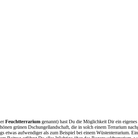
der
Feucht­ter­ra­ri­um
genannt) hast Du die Mög­lich­keit Dir ein eige­nes
n grü­nen Dschun­gel­land­schaft, die in solch einem Ter­ra­ri­um nach­ge­bil­d
r­dings etwas auf­wen­di­ger als zum Bei­spiel bei einem Wüs­ten­ter­ra­ri­um. 