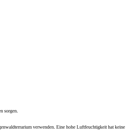
en sor­gen.
­wald­ter­ra­ri­um ver­wen­den. Eine hohe Luft­feuch­tig­keit hat kei­ne