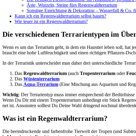
Äste, Wur­zeln, Stei­ne fürs Regen­wald­ter­ra­ri­um
Sons­ti­ge Ein­rich­tung & Deko­ra­ti­on – Was­ser­fall & Co. für
Kann ich ein Regen­wald­ter­ra­ri­um selbst bau­en?
Wie teu­er ist ein Regen­wald­ter­ra­ri­um?
Die ver­schie­de­nen Ter­ra­ri­en­ty­pen im Über
Wenn es um das Ter­ra­ri­um geht, in dem ein Haus­tier leben soll, hat jedes 
braucht eine hohe Luft­feuch­tig­keit und einen rich­ti­gen Pflan­zen-Dsc
In der Ter­raris­tik unter­schei­det man daher drei unter­schied­li­che Ter­ra­ri
Das
Regen­wald­ter­ra­ri­um
(auch
Tro­pen­ter­ra­ri­um
oder
Feuch
Das
Wüs­ten­ter­ra­ri­um
Das
Aqua-Ter­ra­ri­um
(Eine Mischung aus Aqua­ri­um und Regen­wa
Wich­tig
: Der Ter­ra­ri­en­typ muss immer ent­spre­chend der Bedürf­nis­
Wenn Du Dir mit einem Tro­pen­ter­ra­ri­um unbe­dingt ein Stück Regen­wal
net ist. Ansons­ten soll­test Du Dei­ne Wahl drin­gend noch­mal über­den­
Was ist ein Regen­wald­ter­ra­ri­um?
Die beein­dru­cken­de und far­ben­fro­he Tier­welt der Tro­pen (und Sub­t