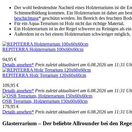
Der wohl bedeu­tends­te Nach­teil eines Holz­ter­ra­ri­ums ist die 
Schim­mel­bil­dung kom­men. Ein Holz­ter­ra­ri­um ist daher am bes­t
be­schich­tung
* geschützt wer­den. Im Bereich des feuch­ten Boden­gr
Für ein Aqua-Ter­ra­ri­um ist Holz nicht das rich­ti­ge Mate­ri­al.
Ein Holz­ter­ra­ri­um ist in der Regel schwe­rer zu Rei­ni­gen als ein
Außer­dem ist es bei einem Holz­ter­ra­ri­um schwie­ri­ger mög­lich, das
REPITERRA Holz­ter­ra­ri­um 100x60x60cm
94,95 €
Details anse­hen*
Preis zuletzt aktua­li­siert am 6.08.2026 um 11:31 Uh
REPITERRA Holz Ter­ra­ri­um 120x60x60cm
109,95 €
Details anse­hen*
Preis zuletzt aktua­li­siert am 6.08.2026 um 11:31 Uh
OSB Ter­ra­ri­um, Holz­ter­ra­ri­um 150x60x60cm
179,95 €
Details anse­hen*
Preis zuletzt aktua­li­siert am 6.08.2026 um 11:31 Uh
Glas­ter­ra­ri­um – Der belieb­te All­roun­der bei den Regen­