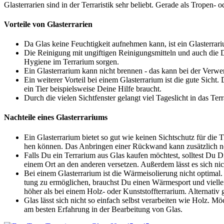
Glas­ter­ra­ri­en sind in der Ter­raris­tik sehr beliebt. Gera­de als Tro­pen- o
Vor­tei­le von Glas­ter­ra­ri­en
Da Glas kei­ne Feuch­tig­keit auf­neh­men kann, ist ein Glas­ter­ra­
Die Rei­ni­gung mit ungif­ti­gen Rei­ni­gungs­mit­teln und auch die 
Hygie­ne im Ter­ra­ri­um sor­gen.
Ein Glas­ter­ra­ri­um kann nicht bren­nen - das kann bei der Ver­wen
Ein wei­te­rer Vor­teil bei einem Glas­ter­ra­ri­um ist die gute Sic
ein Tier bei­spiels­wei­se Dei­ne Hil­fe braucht.
Durch die vie­len Sicht­fens­ter gelangt viel Tages­licht in das Ter­
Nach­tei­le eines Glas­ter­ra­ri­ums
Ein Glas­ter­ra­ri­um bie­tet so gut wie kei­nen Sicht­schutz für di
hen kön­nen. Das Anbrin­gen einer Rück­wand kann zusätz­lich no
Falls Du ein Ter­ra­ri­um aus Glas kau­fen möch­test, soll­test Du D
einem Ort an den ande­ren ver­set­zen. Außer­dem lässt es sich nich
Bei einem Glas­ter­ra­ri­um ist die Wär­me­iso­lie­rung nicht opti­m
tung zu ermög­li­chen, brauchst Du einen Wär­me­s­port und viel­lei
höher als bei einem Holz- oder Kunst­stoff­ter­ra­ri­um. Alter­na­ti
Glas lässt sich nicht so ein­fach selbst ver­ar­bei­ten wie Holz. Mö
am bes­ten Erfah­rung in der Bear­bei­tung von Glas.