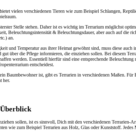
 bie­tet vie­len ver­schie­de­nen Tie­ren wie zum Bei­spiel Schlan­gen, Rep­ti­
piel­raum.
rs­ter Stel­le ste­hen. Daher ist es wich­tig im Ter­ra­ri­um mög­lichst opti­m
eit, Beleuch­tungs­in­ten­si­tät & Beleuch­tungs­dau­er, aber auch auf die ric
etc.) an.
­keit und Tem­pe­ra­tur aus ihrer Hei­mat gewöhnt sind, muss die­se auch im 
 gut über die Pfle­ge infor­mie­ren, die ein­zie­hen sol­len. Bei die­sem Ter­r
chaf­fen wer­den. Essen­ti­ell hier­für sind eine ent­spre­chen­de Beleuch­tun
pen­ter­ra­ri­um ent­schei­dest.
 Baum­be­woh­ner ist, gibt es Ter­ra­ri­en in ver­schie­de­nen Maßen. Für 
t her.
m Über­blick
zie­hen sol­len, ist es sinn­voll, Dich mit den ver­schie­de­nen Ter­ra­ri­en-
ri­an­ten wie zum Bei­spiel Ter­ra­ri­en aus Holz, Glas oder Kunst­stoff. Jede