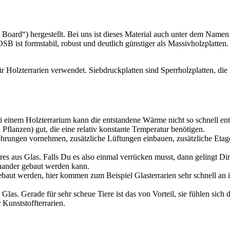
d Board“) her­ge­stellt. Bei uns ist die­ses Mate­ri­al auch unter dem Namen
t form­sta­bil, robust und deut­lich güns­ti­ger als Mas­siv­holz­plat­ten. Te
 Holz­ter­ra­ri­en ver­wen­det. Sieb­druck­plat­ten sind Sperr­holz­plat­ten, di
ei einem Holz­ter­ra­ri­um kann die ent­stan­de­ne Wär­me nicht so schnell e
lan­zen) gut, die eine rela­tiv kon­stan­te Tem­pe­ra­tur benö­ti­gen.
run­gen vor­neh­men, zusätz­li­che Lüf­tun­gen ein­bau­en, zusätz­li­che Eta­ge
a­res aus Glas. Falls Du es also ein­mal ver­rü­cken musst, dann gelingt Dir d
­ein­an­der gebaut wer­den kann.
 gebaut wer­den, hier kom­men zum Bei­spiel Glas­ter­ra­ri­en sehr schnell an
Glas. Gera­de für sehr scheue Tie­re ist das von Vor­teil, sie füh­len sich d
unst­stoff­ter­ra­ri­en.