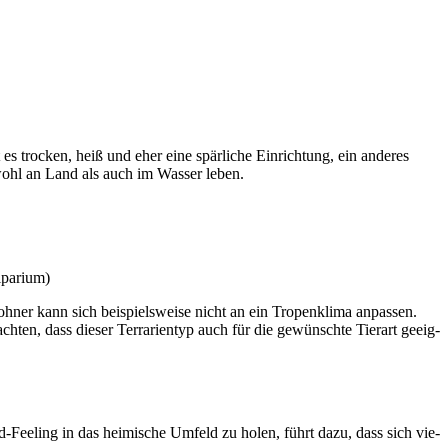
 es tro­cken, heiß und eher eine spär­li­che Ein­rich­tung, ein ande­res
sowohl an Land als auch im Was­ser leben.
pa­ri­um)
ner kann sich bei­spiels­wei­se nicht an ein Tro­pen­kli­ma anpas­sen.
en, dass die­ser Ter­ra­ri­en­typ auch für die gewünsch­te Tier­art geeig­
ld-Fee­ling in das hei­mi­sche Umfeld zu holen, führt dazu, dass sich vie­