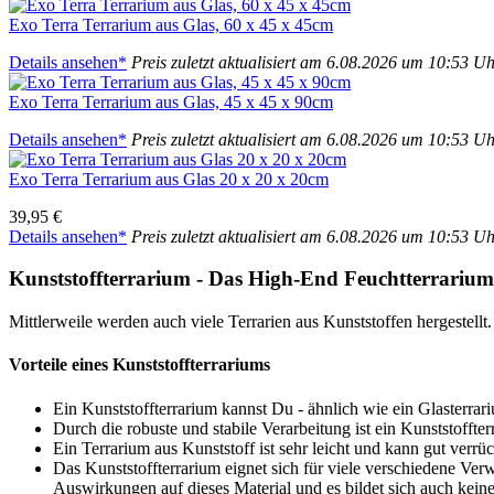
Exo Ter­ra Ter­ra­ri­um aus Glas, 60 x 45 x 45cm
Details anse­hen*
Preis zuletzt aktua­li­siert am 6.08.2026 um 10:53 U
Exo Ter­ra Ter­ra­ri­um aus Glas, 45 x 45 x 90cm
Details anse­hen*
Preis zuletzt aktua­li­siert am 6.08.2026 um 10:53 U
Exo Ter­ra Ter­ra­ri­um aus Glas 20 x 20 x 20cm
39,95 €
Details anse­hen*
Preis zuletzt aktua­li­siert am 6.08.2026 um 10:53 U
Kunst­stoff­ter­ra­ri­um - Das High-End Feucht­ter­ra­ri­um
Mitt­ler­wei­le wer­den auch vie­le Ter­ra­ri­en aus Kunst­stof­fen her­ge­stellt.
Vor­tei­le eines Kunst­stoff­ter­ra­ri­ums
Ein Kunst­stoff­ter­ra­ri­um kannst Du - ähn­lich wie ein Glas­ter­ra­r
Durch die robus­te und sta­bi­le Ver­ar­bei­tung ist ein Kunst­stoff­ter­r
Ein Ter­ra­ri­um aus Kunst­stoff ist sehr leicht und kann gut ver­rü
Das Kunst­stoff­ter­ra­ri­um eig­net sich für vie­le ver­schie­de­ne
Aus­wir­kun­gen auf die­ses Mate­ri­al und es bil­det sich auch kei­n