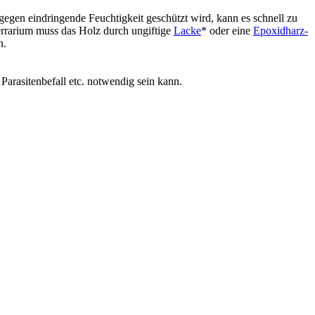
 gegen ein­drin­gen­de Feuch­tig­keit geschützt wird, kann es schnell zu
er­ra­ri­um muss das Holz durch ungif­ti­ge
Lacke
* oder eine
Epoxid­harz­
n.
 Para­si­ten­be­fall etc. not­wen­dig sein kann.