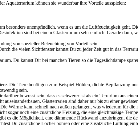
der Aqua­ter­ra­ri­um kön­nen sie wun­der­bar ihre Vor­tei­le aus­spie­len:
ri­um beson­ders unemp­find­lich, wenn es um die Luft­feuch­tig­keit geht. D
Des­in­fek­ti­on sind bei einem Glas­ter­ra­ri­um sehr ein­fach. Gera­de dann
­dung von spe­zi­el­ler Beleuch­tung von Vor­teil sein.
ht. Durch die vie­len Sicht­fens­ter kannst Du zu jeder Zeit gut in das Ter­ra
ra­ri­um. Du kannst Dir bei man­chen Tie­ren so die Tages­licht­lam­pe spa­re
e Tie­re. Die Tie­re benö­ti­gen zum Bei­spiel Höh­len, dich­te Bepflan­zung 
t­wen­dig sein.
ir dar­über bewusst sein, dass es schwe­rer ist als ein Ter­ra­ri­um aus ein
t aus­ein­an­der­bau­en. Glas­ter­ra­ri­en sind daher nur bis zu einer gewis
al. Die Wär­me kann schnell nach außen gelan­gen, was wie­der­um für die mei
cht sogar noch eine zusätz­li­che Hei­zung, die eine gleich­mä­ßi­ge Tem­pe­
v gibt es die Mög­lich­keit, eine däm­men­de Rück­wand anzu­brin­gen, die de
ch­test Du zusätz­li­che Löcher boh­ren oder eine zusätz­li­che Lüf­tung ein