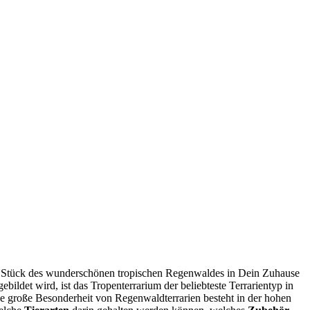
 Stück des wun­der­schö­nen tro­pi­schen Regen­wal­des in Dein Zuhau­se
et wird, ist das Tro­pen­ter­ra­ri­um der belieb­tes­te Ter­ra­ri­en­typ in
Eine gro­ße Beson­der­heit von Regen­wald­ter­ra­ri­en besteht in der hohen