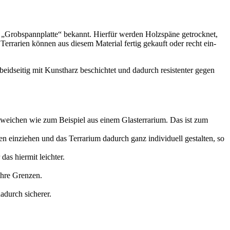
 „Grob­spann­plat­te“ bekannt. Hier­für wer­den Holz­spä­ne getrock­net,
r­ra­ri­en kön­nen aus die­sem Mate­ri­al fer­tig gekauft oder recht ein­
e beid­sei­tig mit Kunst­harz beschich­tet und dadurch resis­ten­ter gegen
nt­wei­chen wie zum Bei­spiel aus einem Glas­ter­ra­ri­um. Das ist zum
n ein­zie­hen und das Ter­ra­ri­um dadurch ganz indi­vi­du­ell gestal­ten, so
as hier­mit leich­ter.
 ihre Gren­zen.
adurch siche­rer.