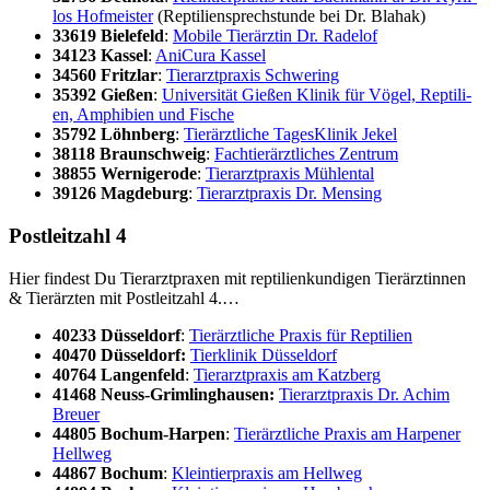
los Hof­meis­ter
(Rep­ti­li­en­sprech­stun­de bei Dr. Bla­hak)
33619 Bie­le­feld
:
Mobi­le Tier­ärz­tin Dr. Rade­l­of
34123 Kas­sel
:
Ani­Cu­ra Kas­sel
34560 Fritz­lar
:
Tier­arzt­pra­xis Schwe­ring
35392 Gie­ßen
:
Uni­ver­si­tät Gie­ßen Kli­nik für Vögel, Rep­ti­li­
en, Amphi­bi­en und Fische
35792 Löhn­berg
:
Tier­ärzt­li­che Tages­Kli­nik Jekel
38118 Braun­schweig
:
Fach­tier­ärzt­li­ches Zen­trum
38855 Wer­ni­ge­ro­de
:
Tier­arzt­pra­xis Müh­len­tal
39126 Mag­de­burg
:
Tier­arzt­pra­xis Dr. Men­sing
Post­leit­zahl 4
Hier fin­dest Du Tier­arzt­pra­xen mit rep­ti­li­en­kun­di­gen Tier­ärz­tin­nen
& Tier­ärz­ten mit Post­leit­zahl 4.…
40233 Düs­sel­dorf
:
Tier­ärzt­li­che Pra­xis für Rep­ti­li­en
40470 Düs­sel­dorf:
Tier­kli­nik Düs­sel­dorf
40764 Lan­gen­feld
:
Tier­arzt­pra­xis am Katz­berg
41468 Neuss-Grim­ling­hau­sen:
Tier­arzt­pra­xis Dr. Achim
Breu­er
44805 Bochum-Har­pen
:
Tier­ärzt­li­che Pra­xis am Har­pe­ner
Hell­weg
44867 Bochum
:
Klein­tier­pra­xis am Hell­weg