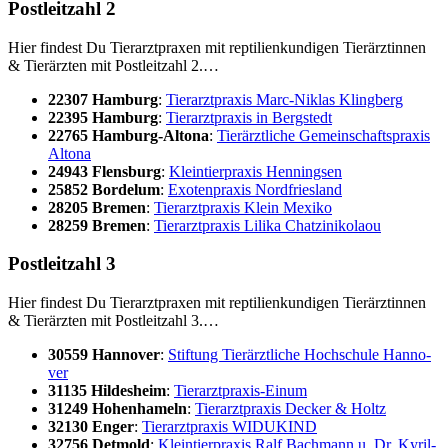
Post­leit­zahl 2
Hier fin­dest Du Tier­arzt­pra­xen mit rep­ti­li­en­kun­di­gen Tier­ärz­tin­nen
& Tier­ärz­ten mit Post­leit­zahl 2.…
22307 Ham­burg
:
Tier­arzt­pra­xis Marc-Niklas Kling­berg
22395 Ham­burg
:
Tier­arzt­pra­xis in Berg­stedt
22765 Ham­burg-Alto­na
:
Tier­ärzt­li­che Gemein­schafts­pra­xis
Alto­na
24943 Flens­burg
:
Klein­tier­pra­xis Hen­ningsen
25852 Bor­delum
:
Exo­ten­pra­xis Nord­fries­land
28205 Bre­men
:
Tier­arzt­pra­xis Klein Mexi­ko
28259 Bre­men
:
Tier­arzt­pra­xis Lili­ka Chatz­i­ni­ko­laou
Post­leit­zahl 3
Hier fin­dest Du Tier­arzt­pra­xen mit rep­ti­li­en­kun­di­gen Tier­ärz­tin­nen
& Tier­ärz­ten mit Post­leit­zahl 3.…
30559 Han­no­ver
:
Stif­tung Tier­ärzt­li­che Hoch­schu­le Han­no­
ver
31135 Hil­des­heim
:
Tier­arzt­pra­xis-Einum
31249 Hohen­ha­meln
:
Tier­arzt­pra­xis Decker & Holtz
32130 Enger
:
Tier­arzt­pra­xis WIDUKIND
32756 Det­mold
:
Klein­tier­pra­xis Ralf Bach­mann u. Dr. Kyril­