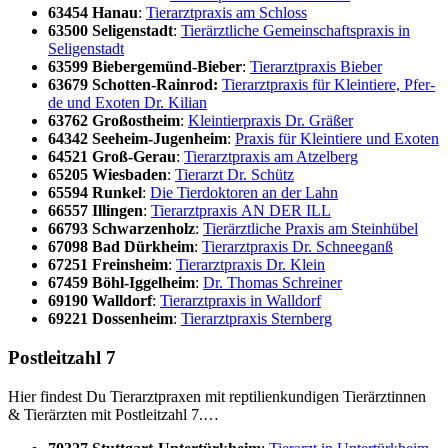
63454 Hanau
:
Tier­arzt­pra­xis am Schloss
63500 Seli­gen­stadt
:
Tier­ärzt­li­che Gemein­schafts­pra­xis in
Seli­gen­stadt
63599 Bie­ber­ge­münd-Bie­ber
:
Tier­arzt­pra­xis Bie­ber
63679 Schot­ten-Rain­rod:
Tier­arzt­pra­xis für Klein­tie­re, Pfer­
de und Exo­ten Dr. Kili­an
63762 Groß­ost­heim
:
Klein­tier­pra­xis Dr. Grä­ßer
64342 See­heim-Jugenheim
:
Pra­xis für Klein­tie­re und Exo­ten
64521 Groß-Gerau
:
Tier­arzt­pra­xis am Atzel­berg
65205 Wies­ba­den
:
Tier­arzt Dr. Schütz
65594 Run­kel
:
Die Tier­dok­to­ren an der Lahn
66557 Illin­gen
:
Tier­arzt­pra­xis AN DER ILL
66793 Schwar­zen­holz
:
Tier­ärzt­li­che Pra­xis am Stein­hü­bel
67098 Bad Dürk­heim
:
Tier­arzt­pra­xis Dr. Schnee­ganß
67251 Freins­heim
:
Tier­arzt­pra­xis Dr. Klein
67459 Böhl-Iggel­heim
:
Dr. Tho­mas Schrei­ner
69190 Wall­dorf
:
Tier­arzt­pra­xis in Wall­dorf
69221 Dos­sen­heim
:
Tier­arzt­pra­xis Stern­berg
Post­leit­zahl 7
Hier fin­dest Du Tier­arzt­pra­xen mit rep­ti­li­en­kun­di­gen Tier­ärz­tin­nen
& Tier­ärz­ten mit Post­leit­zahl 7.…