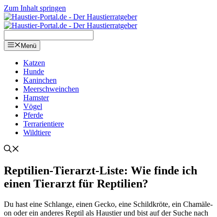
Zum Inhalt springen
Menü
Kat­zen
Hun­de
Kanin­chen
Meer­schwein­chen
Hams­ter
Vögel
Pfer­de
Ter­ra­ri­en­tie­re
Wild­tie­re
Rep­ti­li­en-Tier­arzt-Lis­te: Wie fin­de ich
einen Tier­arzt für Rep­ti­li­en?
Du hast eine Schlan­ge, einen Gecko, eine Schild­krö­te, ein Cha­mä­le­
on oder ein ande­res Rep­til als Haus­tier und bist auf der Suche nach