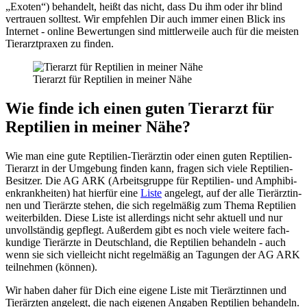
„Exo­ten“) behan­delt, heißt das nicht, dass Du ihm oder ihr blind
ver­trau­en soll­test. Wir emp­feh­len Dir auch immer einen Blick ins
Inter­net - online Bewer­tun­gen sind mitt­ler­wei­le auch für die meis­ten
Tier­arzt­pra­xen zu fin­den.
Tier­arzt für Rep­ti­li­en in mei­ner Nähe
Wie fin­de ich einen guten Tier­arzt für
Rep­ti­li­en in mei­ner Nähe?
Wie man eine gute Rep­ti­li­en-Tier­ärz­tin oder einen guten Rep­ti­li­en-
Tier­arzt in der Umge­bung fin­den kann, fra­gen sich vie­le Rep­ti­li­en-
Besit­zer. Die AG ARK (Arbeits­grup­pe für Rep­ti­li­en- und Amphi­bi­
en­krank­hei­ten) hat hier­für eine
Lis­te
ange­legt, auf der alle Tier­ärz­tin­
nen und Tier­ärz­te ste­hen, die sich regel­mä­ßig zum The­ma Rep­ti­li­en
wei­ter­bil­den. Die­se Lis­te ist aller­dings nicht sehr aktu­ell und nur
unvoll­stän­dig gepflegt. Außer­dem gibt es noch vie­le wei­te­re fach­
kun­di­ge Tier­ärz­te in Deutsch­land, die Rep­ti­li­en behan­deln - auch
wenn sie sich viel­leicht nicht regel­mä­ßig an Tagun­gen der AG ARK
teil­neh­men (kön­nen).
Wir haben daher für Dich eine eige­ne Lis­te mit Tier­ärz­tin­nen und
Tier­ärz­ten ange­legt, die nach eige­nen Anga­ben Rep­ti­li­en behan­deln.