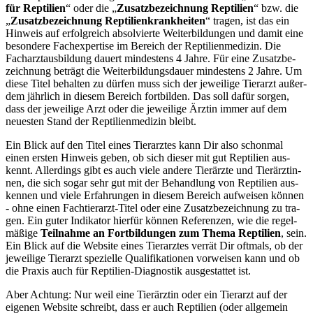
für Rep­ti­li­en
“ oder die „
Zusatz­be­zeich­nung Rep­ti­li­en
“ bzw. die
„
Zusatz­be­zeich­nung Rep­ti­li­en­krank­hei­ten
“ tra­gen, ist das ein
Hin­weis auf erfolg­reich absol­vier­te Wei­ter­bil­dun­gen und damit eine
beson­de­re Fach­ex­per­ti­se im Bereich der Rep­ti­li­en­me­di­zin. Die
Fach­arzt­aus­bil­dung dau­ert min­des­tens 4 Jah­re. Für eine Zusatz­be­
zeich­nung beträgt die Wei­ter­bil­dungs­dau­er min­des­tens 2 Jah­re. Um
die­se Titel behal­ten zu dür­fen muss sich der jewei­li­ge Tier­arzt außer­
dem jähr­lich in die­sem Bereich fort­bil­den. Das soll dafür sor­gen,
dass der jewei­li­ge Arzt oder die jewei­li­ge Ärz­tin immer auf dem
neu­es­ten Stand der Rep­ti­li­en­me­di­zin bleibt.
Ein Blick auf den Titel eines Tier­arz­tes kann Dir also schon­mal
einen ers­ten Hin­weis geben, ob sich die­ser mit gut Rep­ti­li­en aus­
kennt. Aller­dings gibt es auch vie­le ande­re Tier­ärz­te und Tier­ärz­tin­
nen, die sich sogar sehr gut mit der Behand­lung von Rep­ti­li­en aus­
ken­nen und vie­le Erfah­run­gen in die­sem Bereich auf­wei­sen kön­nen
- ohne einen Fach­tier­arzt-Titel oder eine Zusatz­be­zeich­nung zu tra­
gen. Ein guter Indi­ka­tor hier­für kön­nen Refe­ren­zen, wie die regel­
mä­ßi­ge
Teil­nah­me an Fort­bil­dun­gen zum The­ma Rep­ti­li­en
, sein.
Ein Blick auf die Web­site eines Tier­arz­tes ver­rät Dir oft­mals, ob der
jewei­li­ge Tier­arzt spe­zi­el­le Qua­li­fi­ka­tio­nen vor­wei­sen kann und ob
die Pra­xis auch für Rep­ti­li­en-Dia­gnos­tik aus­ge­stat­tet ist.
Aber Ach­tung: Nur weil eine Tier­ärz­tin oder ein Tier­arzt auf der
eige­nen Web­site schreibt, dass er auch Rep­ti­li­en (oder all­ge­mein