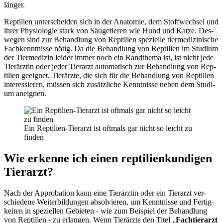
län­ger.
Rep­ti­li­en unter­schei­den sich in der Ana­to­mie, dem Stoff­wech­sel und
ihrer Phy­sio­lo­gie stark von Säu­ge­tie­ren wie Hund und Kat­ze. Des­
we­gen sind zur Behand­lung von Rep­ti­li­en spe­zi­el­le tier­me­di­zi­ni­sche
Fach­kennt­nis­se nötig. Da die Behand­lung von Rep­ti­li­en im Stu­di­um
der Tier­me­di­zin lei­der immer noch ein Rand­the­ma ist, ist nicht jede
Tier­ärz­tin oder jeder Tier­arzt auto­ma­tisch zur Behand­lung von Rep­
ti­li­en geeig­net. Tier­ärz­te, die sich für die Behand­lung von Rep­ti­li­en
inter­es­sie­ren, müs­sen sich zusätz­li­che Kennt­nis­se neben dem Stu­di­
um aneig­nen.
Ein Rep­ti­li­en-Tier­arzt ist oft­mals gar nicht so leicht zu
fin­den
Wie erken­ne ich einen rep­ti­li­en­kun­di­gen
Tier­arzt?
Nach der Appro­ba­ti­on kann eine Tier­ärz­tin oder ein Tier­arzt ver­
schie­de­ne Wei­ter­bil­dun­gen absol­vie­ren, um Kennt­nis­se und Fer­tig­
kei­ten in spe­zi­el­len Gebie­ten - wie zum Bei­spiel der Behand­lung
von Rep­ti­li­en - zu erlan­gen. Wenn Tier­ärz­te den Titel „
Fach­tier­arzt