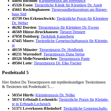
44894 Bochum
:
Klein­tier­pra­xis am Heer­busch
45326 Essen
:
Tier­ärzt­li­che Kli­nik für Klein­tie­re Dr. Apelt
45661 Reck­ling­hau­sen
:
Tier­ge­sund­heits­zen­trum am Bür­ger­
haus Süd
45739 Oer-Erken­sch­wick:
Tier­ärzt­li­che Pra­xis für Klein­tie­re
Dr. Weber
46282 Dors­ten
:
Tier­arzt­pra­xis für Klein­tie­re Dr. Ewens
46569 Hün­xe-Bruck­hausen
:
Tier­arzt Den­nert
47058 Duis­burg
:
Tier­kli­nik Kai­ser­berg
47445 Moers
:
Tier­ärzt­li­che Gemein­schafts­pra­xis für Klein­tie­
re
48159 Müns­ter
:
Tier­arzt­pra­xis Dr. Heid­brink
48231 Waren­dorf
:
Tier­arzt­pra­xis Dana Strö­se
49326 Melle/​Neuenkirchen
:
Tier­arzt­pra­xis Pan­te
49504 Lot­te
:
Tier­arzt­pra­xis Dr. Elke Fischer
Post­leit­zahl 5
Hier fin­dest Du Tier­arzt­pra­xen mit rep­ti­li­en­kun­di­gen Tier­ärz­tin­nen
& Tier­ärz­ten mit Post­leit­zahl 5.…
50354 Hürth:
Klein­tier­pra­xis Dr. Nöl­ke
50374 Erft­stadt-Leche­nich:
Tier­ärzt­li­che Pra­xis für Klein­tie­
re in Erft­stadt-Leche­nich
51371 Lever­ku­sen-Rhein­dorf
:
Tier­ärzt­li­che Gemein­schafts­