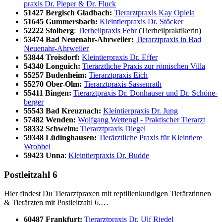
pra­xis Dr. Pie­per & Dr. Fluck
51427 Ber­gisch Glad­bach:
Tier­arzt­pra­xis Kay Opiela
51645 Gum­mers­bach:
Klein­tier­pra­xis Dr. Stö­cker
52222 Stol­berg
:
Tier­heil­pra­xis Fehr
(Tier­heil­prak­ti­ke­rin)
53474 Bad Neu­en­ahr-Ahr­wei­ler:
Tier­arzt­pra­xis in Bad
Neu­en­ahr-Ahr­wei­ler
53844 Trois­dorf:
Klein­tier­pra­xis Dr. Effer
54340 Longuich:
Tier­ärzt­li­che Pra­xis zur römi­schen Vil­la
55257 Buden­heim:
Tier­arzt­pra­xis Eich
55270 Ober-Olm:
Tier­arzt­pra­xis Sas­sen­rath
55411 Bin­gen:
Tier­arzt­pra­xis Dr. Don­hau­ser und Dr. Schö­ne­
ber­ger
55543 Bad Kreuz­nach:
Klein­tier­pra­xis Dr. Jung
57482 Wen­den:
Wolf­gang Wet­tengl - Prak­ti­scher Tier­arzt
58332 Schwelm:
Tier­arzt­pra­xis Die­gel
59348 Lüding­hau­sen:
Tier­ärzt­li­che Pra­xis für Klein­tie­re
Wrob­bel
59423 Unna
:
Klein­tier­pra­xis Dr. Bud­de
Post­leit­zahl 6
Hier fin­dest Du Tier­arzt­pra­xen mit rep­ti­li­en­kun­di­gen Tier­ärz­tin­nen
& Tier­ärz­ten mit Post­leit­zahl 6.…
60487 Frank­furt:
Tier­arzt­pra­xis Dr. Ulf Rie­del