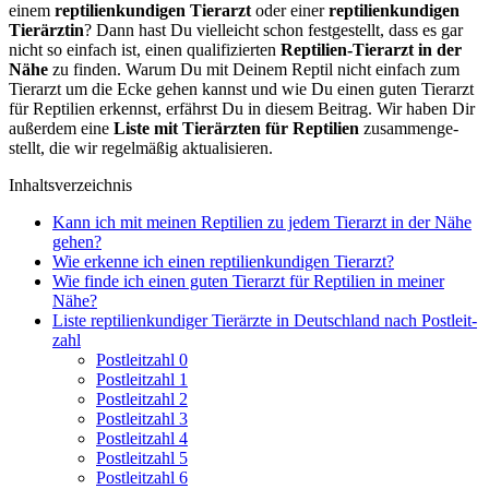
einem
rep­ti­li­en­kun­di­gen Tier­arzt
oder einer
rep­ti­li­en­kun­di­gen
Tier­ärz­tin
? Dann hast Du viel­leicht schon fest­ge­stellt, dass es gar
nicht so ein­fach ist, einen qua­li­fi­zier­ten
Rep­ti­li­en-Tier­arzt in der
Nähe
zu fin­den. War­um Du mit Dei­nem Rep­til nicht ein­fach zum
Tier­arzt um die Ecke gehen kannst und wie Du einen guten Tier­arzt
für Rep­ti­li­en erkennst, erfährst Du in die­sem Bei­trag. Wir haben Dir
außer­dem eine
Lis­te mit Tier­ärz­ten für Rep­ti­li­en
zusam­men­ge­
stellt, die wir regel­mä­ßig aktua­li­sie­ren.
Inhalts­ver­zeich­nis
Kann ich mit mei­nen Rep­ti­li­en zu jedem Tier­arzt in der Nähe
gehen?
Wie erken­ne ich einen rep­ti­li­en­kun­di­gen Tier­arzt?
Wie fin­de ich einen guten Tier­arzt für Rep­ti­li­en in mei­ner
Nähe?
Lis­te rep­ti­li­en­kun­di­ger Tier­ärz­te in Deutsch­land nach Post­leit­
zahl
Post­leit­zahl 0
Post­leit­zahl 1
Post­leit­zahl 2
Post­leit­zahl 3
Post­leit­zahl 4
Post­leit­zahl 5
Post­leit­zahl 6