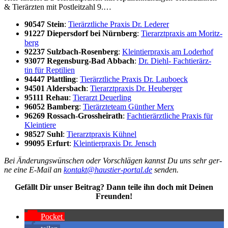
& Tier­ärz­ten mit Post­leit­zahl 9.…
90547 Stein
:
Tier­ärzt­li­che Pra­xis Dr. Lede­rer
91227 Diepers­dorf bei Nürn­berg
:
Tier­arzt­pra­xis am Moritz­
berg
92237 Sulz­bach-Rosen­berg
:
Klein­tier­pra­xis am Loder­hof
93077 Regens­burg-Bad Abbach
:
Dr. Diehl- Fach­tier­ärz­
tin für Rep­ti­li­en
94447 Platt­ling
:
Tier­ärzt­li­che Pra­xis Dr. Lau­boeck
94501 Alders­bach
:
Tier­arzt­pra­xis Dr. Heu­ber­ger
95111 Rehau
:
Tier­arzt Deu­er­ling
96052 Bam­berg
:
Tier­ärz­te­team Gün­ther Merx
96269 Ross­ach-Gross­hei­rath
:
Fach­tier­ärzt­li­che Pra­xis für
Klein­tie­re
98527 Suhl
:
Tier­arzt­pra­xis Küh­nel
99095 Erfurt
:
Klein­tier­pra­xis Dr. Jensch
Bei Ände­rungs­wün­schen oder Vor­schlä­gen kannst Du uns sehr ger­
ne eine E-Mail an
kontakt@haustier-portal.de
sen­den.
Gefällt Dir unser Bei­trag? Dann tei­le ihn doch mit Dei­nen
Freun­den!
Pocket