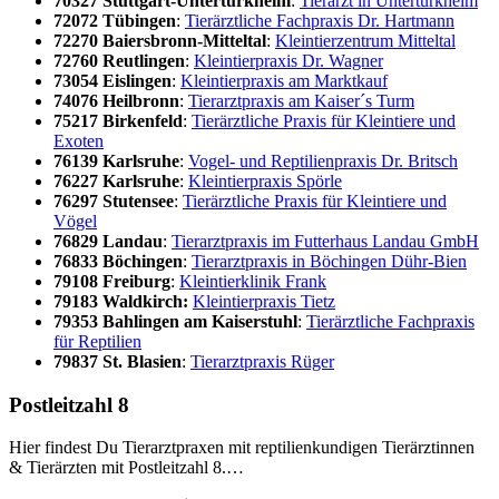
70327 Stutt­gart-Unter­türk­heim
:
Tier­arzt in Unter­türk­heim
72072 Tübin­gen
:
Tier­ärzt­li­che Fach­pra­xis Dr. Hart­mann
72270 Bai­er­s­bronn-Mit­tel­tal
:
Klein­tier­zen­trum Mit­tel­tal
72760 Reut­lin­gen
:
Klein­tier­pra­xis Dr. Wag­ner
73054 Eis­lin­gen
:
Klein­tier­pra­xis am Markt­kauf
74076 Heil­bronn
:
Tier­arzt­pra­xis am Kaiser´s Turm
75217 Bir­ken­feld
:
Tier­ärzt­li­che Pra­xis für Klein­tie­re und
Exo­ten
76139 Karls­ru­he
:
Vogel- und Rep­ti­li­en­pra­xis Dr. Brit­sch
76227 Karls­ru­he
:
Klein­tier­pra­xis Spör­le
76297 Stu­ten­see
:
Tier­ärzt­li­che Pra­xis für Klein­tie­re und
Vögel
76829 Land­au
:
Tier­arzt­pra­xis im Fut­ter­haus Land­au GmbH
76833 Böchin­gen
:
Tier­arzt­pra­xis in Böchin­gen Dühr-Bien
79108 Frei­burg
:
Klein­tier­kli­nik Frank
79183 Wald­kirch:
Klein­tier­pra­xis Tietz
79353 Bah­lin­gen am Kai­ser­stuhl
:
Tier­ärzt­li­che Fach­pra­xis
für Rep­ti­li­en
79837 St. Bla­si­en
:
Tier­arzt­pra­xis Rüger
Post­leit­zahl 8
Hier fin­dest Du Tier­arzt­pra­xen mit rep­ti­li­en­kun­di­gen Tier­ärz­tin­nen
& Tier­ärz­ten mit Post­leit­zahl 8.…