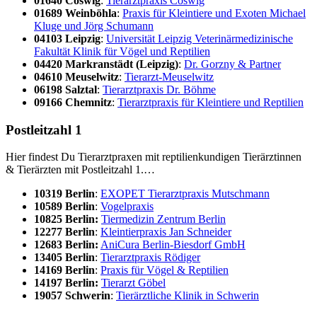
01640 Cos­wig
:
Tier­arzt­pra­xis Cos­wig
01689 Wein­böh­la
:
Pra­xis für Klein­tie­re und Exo­ten Micha­el
Klu­ge und Jörg Schu­mann
04103 Leip­zig
:
Uni­ver­si­tät Leip­zig Vete­ri­när­me­di­zi­ni­sche
Fakul­tät Kli­nik für Vögel und Rep­ti­li­en
04420 Markran­städt (Leip­zig)
:
Dr. Gorz­ny & Part­ner
04610 Meu­sel­witz
:
Tier­arzt-Meu­sel­witz
06198 Salz­tal
:
Tier­arzt­pra­xis Dr. Böh­me
09166 Chem­nitz
:
Tier­arzt­pra­xis für Klein­tie­re und Rep­ti­li­en
Post­leit­zahl 1
Hier fin­dest Du Tier­arzt­pra­xen mit rep­ti­li­en­kun­di­gen Tier­ärz­tin­nen
& Tier­ärz­ten mit Post­leit­zahl 1.…
10319 Ber­lin
:
EXOPET Tier­arzt­pra­xis Mut­sch­mann
10589 Ber­lin
:
Vogel­pra­xis
10825 Ber­lin:
Tier­me­di­zin Zen­trum Ber­lin
12277 Ber­lin
:
Klein­tier­pra­xis Jan Schnei­der
12683 Ber­lin:
Ani­Cu­ra Ber­lin-Bies­dorf GmbH
13405 Ber­lin
:
Tier­arzt­pra­xis Rödi­ger
14169 Ber­lin
:
Pra­xis für Vögel & Rep­ti­li­en
14197 Ber­lin:
Tier­arzt Göbel
19057 Schwe­rin
:
Tier­ärzt­li­che Kli­nik in Schwe­rin