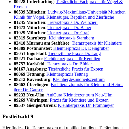
80228 Unter­ha­ching
:
Tier­ärzt­li­che Fach­pra­xis für Vögel &
Exo­ten
80539 Mün­chen
:
Lud­wig-Maxi­mi­li­ans-Uni­ver­si­tät Mün­chen
Kli­nik für Vögel, Klein­säu­ger, Rep­ti­li­en und Zier­fi­sche
81245 Mün­chen
:
Tier­arzt­pra­xis Dr. Wein­zierl
81673 Mün­chen
:
Tier­arzt­pra­xis Dr. Bau­er
81929 Mün­chen
:
Tier­arzt­pra­xis Dr. Graf
82319 Starn­berg
:
Klein­tier­pra­xis Starn­berg
82418 Mur­nau am Staf­fel­see
:
Tier­arzt­pra­xis für Klein­tie­re
84389 Post­müns­ter
:
Klein­tier­pra­xis Dr. Deingru­ber
85051 Ingol­stadt
:
Tier­ärzt­li­che Pra­xis Dr. Lang
85221 Dach­au
:
Fach­tier­arzt­pra­xis für Rep­ti­li­en
85757 Karls­feld
:
Tier­arzt­pra­xis Dr. Büh­ler
86167 Augs­burg
:
Tier­ärzt­li­che Pra­xis für Exo­ten
88069 Tett­nang
:
Klein­tier­pra­xis Tett­nag
88212 Ravens­burg
:
Klein­tier­ge­sund­heits­zen­trum
88662 Über­lin­gen
:
Fach­tier­arzt­pra­xis für Klein- und Heim­
tie­re Dr. Gan­ser
89233 Neu-Ulm
:
Ani­Cu­ra Klein­tier­zen­trum Neu-Ulm
89269 Vöh­rin­gen
:
Pra­xis für Klein­tie­re und Exo­ten
89537 Giengen/​Brenz
:
Klein­tier­pra­xis Dr. From­mey­er
Post­leit­zahl 9
Hier fin­dest Du Tier­arzt­pra­xen mit rep­ti­li­en­kun­di­gen Tier­ärz­tin­nen