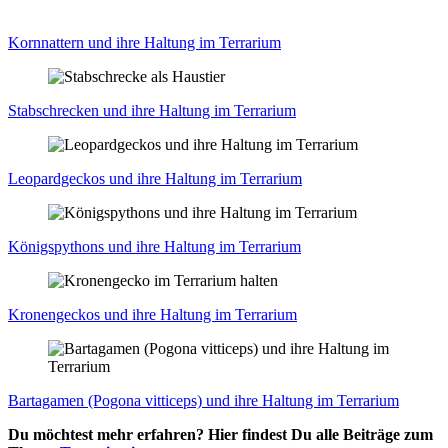
Korn­nat­tern und ihre Hal­tung im Ter­ra­ri­um
Stab­schre­cken und ihre Hal­tung im Ter­ra­ri­um
Leo­pard­ge­ckos und ihre Hal­tung im Ter­ra­ri­um
Königs­py­thons und ihre Hal­tung im Ter­ra­ri­um
Kro­nen­ge­ckos und ihre Hal­tung im Ter­ra­ri­um
Bar­tag­amen (Pogo­na vitti­ceps) und ihre Hal­tung im Ter­ra­ri­um
Du möchtest mehr erfahren? Hier findest Du alle Beiträge zum