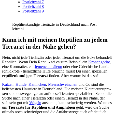
Post­leit­zahl 7
Post­leit­zahl 8
Post­leit­zahl 9
Rep­ti­li­en­kun­di­ge Tier­ärz­te in Deutsch­land nach Post­
leit­zahl
Kann ich mit mei­nen Rep­ti­li­en zu jedem
Tier­arzt in der Nähe gehen?
Nein, nicht jede Tier­ärz­tin oder jeder Tier­arzt um die Ecke behan­delt
Rep­ti­li­en. Wenn Dein Rep­til - sei es zum Bei­spiel ein
Kro­nen­ge­cko
,
eine Korn­nat­ter, ein
Jemen­cha­mä­le­on
oder eine Grie­chi­sche Land­
schild­krö­te - tier­ärzt­li­che Hil­fe braucht, musst Du einen spe­zi­el­len,
rep­ti­li­en­kun­di­gen Tier­arzt
fin­den. Aber war­um ist das so?
Kat­zen
,
Hun­de
,
Kanin­chen
,
Meer­schwein­chen
und Co sind die
belieb­tes­ten Haus­tie­re in Deutsch­land. Die meis­ten Klein­tier­arzt­pra­
xen sind des­we­gen genau auf die­se Tier­ar­ten spe­zia­li­siert. Schon die
Suche nach einer Tier­ärz­tin oder einem Tier­arzt in der Nähe, der
sich sehr gut mit
Vögeln
aus­kennt, kann schwie­rig wer­den. Wenn es
um
Tier­ärz­te für Rep­ti­li­en und Amphi­bi­en
geht, wird die Suche
oft­mals noch schwie­ri­ger und die Anfahrts­we­ge auch oft deut­lich