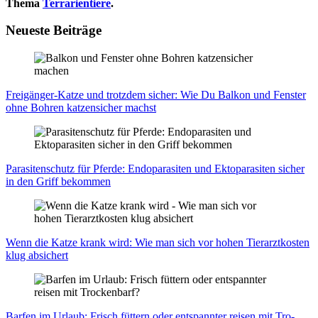
Thema
Terrarientiere
.
Neueste Beiträge
Frei­gän­ger-Kat­ze und trotz­dem sicher: Wie Du Bal­kon und Fens­ter
ohne Boh­ren kat­zen­si­cher machst
Para­si­ten­schutz für Pfer­de: Endo­pa­ra­si­ten und Ekto­p­a­ra­si­ten sicher
in den Griff bekom­men
Wenn die Kat­ze krank wird: Wie man sich vor hohen Tier­arzt­kos­ten
klug absi­chert
Bar­fen im Urlaub: Frisch füt­tern oder ent­spann­ter rei­sen mit Tro­