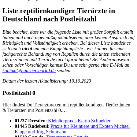
Lis­te rep­ti­li­en­kun­di­ger Tier­ärz­te in
Deutsch­land nach Post­leit­zahl
Bit­te beach­te, dass wir die fol­gen­de Lis­te mit gro­ßer Sorg­falt erstellt
haben und auch regel­mä­ßig aktua­li­sie­ren, aber kei­nen Anspruch auf
Rich­tig­keit und Voll­stän­dig­keit erhe­ben. Bei die­ser Lis­te han­delt es
sich auch
nicht
um eine Emp­feh­lungs­lis­te - wir kön­nen für eine
fach­ge­rech­te Behand­lung von Rep­ti­li­en durch die unten ste­hen­den
Tier­ärz­tin­nen und Tier­ärz­te nicht garan­tie­ren!
Bei Ände­rungs­wün­
schen oder Vor­schlä­gen kannst Du uns sehr ger­ne eine E-Mail an
kontakt@haustier-portal.de
sen­den.
Datum der letz­ten Aktua­li­sie­rung: 19.10.2023
Post­leit­zahl 0
Hier fin­dest Du Tier­arzt­pra­xen mit rep­ti­li­en­kun­di­gen Tier­ärz­tin­nen
& Tier­ärz­ten mit Post­leit­zahl 0.…
01237 Dres­den
:
Klein­tier­pra­xis Kat­rin Schnei­der
01445 Rade­beul
:
Pra­xis für Klein­tie­re und Exo­ten Micha­el
Klu­ge und Jörg Schu­mann