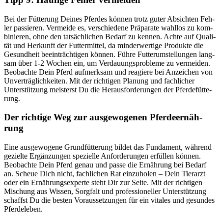
Bei der Füt­te­rung Dei­nes Pfer­des kön­nen trotz guter Absich­ten Feh­
ler pas­sie­ren. Ver­mei­de es, ver­schie­de­ne Prä­pa­ra­te wahl­los zu kom­
bi­nie­ren, ohne den tat­säch­li­chen Bedarf zu ken­nen. Ach­te auf Qua­li­
tät und Her­kunft der Fut­ter­mit­tel, da min­der­wer­ti­ge Pro­duk­te die
Gesund­heit beein­träch­ti­gen kön­nen. Füh­re Fut­ter­um­stel­lun­gen lang­
sam über 1-2 Wochen ein, um Ver­dau­ungs­pro­ble­me zu ver­mei­den.
Beob­ach­te Dein Pferd auf­merk­sam und reagie­re bei Anzei­chen von
Unver­träg­lich­kei­ten. Mit der rich­ti­gen Pla­nung und fach­li­cher
Unter­stüt­zung meis­terst Du die Her­aus­for­de­run­gen der Pfer­de­füt­te­
rung.
Der rich­ti­ge Weg zur aus­ge­wo­ge­nen Pfer­de­er­näh­
rung
Eine aus­ge­wo­ge­ne Grund­füt­te­rung bil­det das Fun­da­ment, wäh­rend
geziel­te Ergän­zun­gen spe­zi­el­le Anfor­de­run­gen erfül­len kön­nen.
Beob­ach­te Dein Pferd genau und pas­se die Ernäh­rung bei Bedarf
an. Scheue Dich nicht, fach­li­chen Rat ein­zu­ho­len – Dein Tier­arzt
oder ein Ernäh­rungs­exper­te steht Dir zur Sei­te. Mit der rich­ti­gen
Mischung aus Wis­sen, Sorg­falt und pro­fes­sio­nel­ler Unter­stüt­zung
schaffst Du die bes­ten Vor­aus­set­zun­gen für ein vita­les und gesun­des
Pfer­de­le­ben.