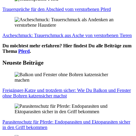
Trau­er­sprü­che für den Abschied vom ver­stor­be­nen Pferd
Asche­schmuck: Trau­er­schmuck aus Asche von ver­stor­be­nen Tie­ren
Du möchtest mehr erfahren? Hier findest Du alle Beiträge zum
Thema
Pferd
.
Neueste Beiträge
Frei­gän­ger-Kat­ze und trotz­dem sicher: Wie Du Bal­kon und Fens­ter
ohne Boh­ren kat­zen­si­cher machst
Para­si­ten­schutz für Pfer­de: Endo­pa­ra­si­ten und Ekto­p­a­ra­si­ten sicher
in den Griff bekom­men