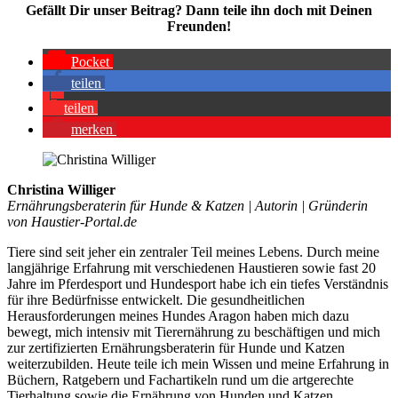
Gefällt Dir unser Bei­trag? Dann tei­le ihn doch mit Dei­nen
Freun­den!
Pocket
tei­len
tei­len
mer­ken
Christina Williger
Ernährungsberaterin für Hunde & Katzen | Autorin | Gründerin
von Haustier-Portal.de
Tiere sind seit jeher ein zentraler Teil meines Lebens. Durch meine
langjährige Erfahrung mit verschiedenen Haustieren sowie fast 20
Jahre im Pferdesport und Hundesport habe ich ein tiefes Verständnis
für ihre Bedürfnisse entwickelt. Die gesundheitlichen
Herausforderungen meines Hundes Aragon haben mich dazu
bewegt, mich intensiv mit Tierernährung zu beschäftigen und mich
zur zertifizierten Ernährungsberaterin für Hunde und Katzen
weiterzubilden. Heute teile ich mein Wissen und meine Erfahrung in
Büchern, Ratgebern und Fachartikeln rund um die artgerechte
Tierhaltung sowie die Ernährung von Hunden und Katzen.