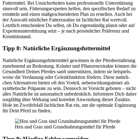
Fut­ter­mit­tel. Bei Unsi­cher­hei­ten kann pro­fes­sio­nel­le Unter­stüt­zung
sinn­voll sein. Füt­te­rungs­exper­ten hel­fen, den spe­zi­fi­schen Bedarf zu
ermit­teln und einen maß­ge­schnei­der­ten Plan zu erstel­len. Auch bei
der Aus­wahl nütz­li­cher Fut­ter­zu­sät­ze ist fach­li­cher Rat wert­voll.
Letzt­lich ent­schei­dest Du selbst, ob Du eigen­stän­dig planst oder auf
Exper­ten­un­ter­stüt­zung setzt – je nach per­sön­li­cher Prä­fe­renz und
Kennt­nis­stand.
Tipp 8: Natür­li­che Ergän­zungs­fut­ter­mit­tel
Natür­li­che Ergän­zungs­fut­ter­mit­tel gewin­nen in der Pfer­de­er­näh­rung
zuneh­mend an Bedeu­tung. Kräu­ter und Pflan­zen­ex­trak­te kön­nen die
Gesund­heit Dei­nes Pfer­des sanft unter­stüt­zen, indem sie bei­spiels­
wei­se die Ver­dau­ung oder Gelenk­funk­ti­on för­dern. Die­se natür­li­
chen Alter­na­ti­ven bie­ten oft den Vor­teil, neben­wir­kungs­är­mer als
syn­the­ti­sche Prä­pa­ra­te zu sein. Den­noch ist Vor­sicht gebo­ten – nicht
alles Natür­li­che ist auto­ma­tisch unbe­denk­lich. Infor­mie­re Dich daher
sorg­fäl­tig über Wir­kung und kor­rek­te Anwen­dung die­ser Zusät­ze.
Hole im Zwei­fels­fall fach­li­chen Rat ein, um die opti­ma­le Ergän­zung
für Dein Pferd zu fin­den.
Heu und Gras sind Grund­nah­rungs­mit­tel für Pfer­de
Tipp 9: Häu­fi­ge Feh­ler ver­mei­den