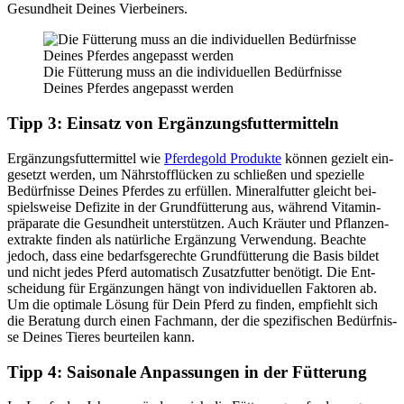
Gesund­heit Dei­nes Vier­bei­ners.
Die Füt­te­rung muss an die indi­vi­du­el­len Bedürf­nis­se
Dei­nes Pfer­des ange­passt wer­den
Tipp 3: Ein­satz von Ergän­zungs­fut­ter­mit­teln
Ergän­zungs­fut­ter­mit­tel wie
Pfer­de­gold Pro­duk­te
kön­nen gezielt ein­
ge­setzt wer­den, um Nähr­stoff­lü­cken zu schlie­ßen und spe­zi­el­le
Bedürf­nis­se Dei­nes Pfer­des zu erfül­len. Mine­ral­fut­ter gleicht bei­
spiels­wei­se Defi­zi­te in der Grund­füt­te­rung aus, wäh­rend Vit­amin­
prä­pa­ra­te die Gesund­heit unter­stüt­zen. Auch Kräu­ter und Pflan­zen­
ex­trak­te fin­den als natür­li­che Ergän­zung Ver­wen­dung. Beach­te
jedoch, dass eine bedarfs­ge­rech­te Grund­füt­te­rung die Basis bil­det
und nicht jedes Pferd auto­ma­tisch Zusatz­fut­ter benö­tigt. Die Ent­
schei­dung für Ergän­zun­gen hängt von indi­vi­du­el­len Fak­to­ren ab.
Um die opti­ma­le Lösung für Dein Pferd zu fin­den, emp­fiehlt sich
die Bera­tung durch einen Fach­mann, der die spe­zi­fi­schen Bedürf­nis­
se Dei­nes Tie­res beur­tei­len kann.
Tipp 4: Sai­so­na­le Anpas­sun­gen in der Füt­te­rung