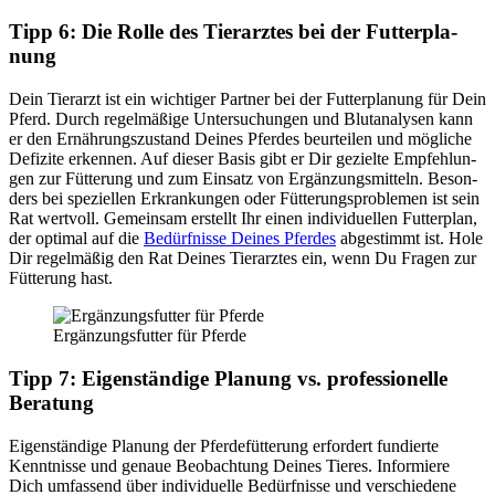
Tipp 6: Die Rol­le des Tier­arz­tes bei der Fut­ter­pla­
nung
Dein Tier­arzt ist ein wich­ti­ger Part­ner bei der Fut­ter­pla­nung für Dein
Pferd. Durch regel­mä­ßi­ge Unter­su­chun­gen und Blut­ana­ly­sen kann
er den Ernäh­rungs­zu­stand Dei­nes Pfer­des beur­tei­len und mög­li­che
Defi­zi­te erken­nen. Auf die­ser Basis gibt er Dir geziel­te Emp­feh­lun­
gen zur Füt­te­rung und zum Ein­satz von Ergän­zungs­mit­teln. Beson­
ders bei spe­zi­el­len Erkran­kun­gen oder Füt­te­rungs­pro­ble­men ist sein
Rat wert­voll. Gemein­sam erstellt Ihr einen indi­vi­du­el­len Fut­ter­plan,
der opti­mal auf die
Bedürf­nis­se Dei­nes Pfer­des
abge­stimmt ist. Hole
Dir regel­mä­ßig den Rat Dei­nes Tier­arz­tes ein, wenn Du Fra­gen zur
Füt­te­rung hast.
Ergän­zungs­fut­ter für Pfer­de
Tipp 7: Eigen­stän­di­ge Pla­nung vs. pro­fes­sio­nel­le
Bera­tung
Eigen­stän­di­ge Pla­nung der Pfer­de­füt­te­rung erfor­dert fun­dier­te
Kennt­nis­se und genaue Beob­ach­tung Dei­nes Tie­res. Infor­mie­re
Dich umfas­send über indi­vi­du­el­le Bedürf­nis­se und ver­schie­de­ne