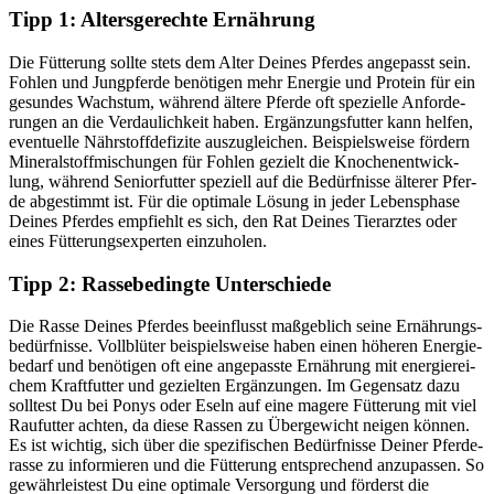
Tipp 1: Alters­ge­rech­te Ernäh­rung
Die Füt­te­rung soll­te stets dem Alter Dei­nes Pfer­des ange­passt sein.
Foh­len und Jung­pfer­de benö­ti­gen mehr Ener­gie und Pro­te­in für ein
gesun­des Wachs­tum, wäh­rend älte­re Pfer­de oft spe­zi­el­le Anfor­de­
run­gen an die Ver­dau­lich­keit haben. Ergän­zungs­fut­ter kann hel­fen,
even­tu­el­le Nähr­stoff­de­fi­zi­te aus­zu­glei­chen. Bei­spiels­wei­se för­dern
Mine­ral­stoff­mi­schun­gen für Foh­len gezielt die Kno­chen­ent­wick­
lung, wäh­rend Senior­fut­ter spe­zi­ell auf die Bedürf­nis­se älte­rer Pfer­
de abge­stimmt ist. Für die opti­ma­le Lösung in jeder Lebens­pha­se
Dei­nes Pfer­des emp­fiehlt es sich, den Rat Dei­nes Tier­arz­tes oder
eines Füt­te­rungs­exper­ten ein­zu­ho­len.
Tipp 2: Ras­se­be­ding­te Unter­schie­de
Die Ras­se Dei­nes Pfer­des beein­flusst maß­geb­lich sei­ne Ernäh­rungs­
be­dürf­nis­se. Voll­blü­ter bei­spiels­wei­se haben einen höhe­ren Ener­gie­
be­darf und benö­ti­gen oft eine ange­pass­te Ernäh­rung mit ener­gie­rei­
chem Kraft­fut­ter und geziel­ten Ergän­zun­gen. Im Gegen­satz dazu
soll­test Du bei Ponys oder Eseln auf eine mage­re Füt­te­rung mit viel
Rau­fut­ter ach­ten, da die­se Ras­sen zu Über­ge­wicht nei­gen kön­nen.
Es ist wich­tig, sich über die spe­zi­fi­schen Bedürf­nis­se Dei­ner Pfer­de­
ras­se zu infor­mie­ren und die Füt­te­rung ent­spre­chend anzu­pas­sen. So
gewähr­leis­test Du eine opti­ma­le Ver­sor­gung und för­derst die