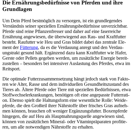
Die Ernäh­rungs­be­dürf­nis­se von Pfer­den und ihre
Grund­la­gen
Um Dein Pferd best­mög­lich zu ver­sor­gen, ist ein grund­le­gen­des
Ver­ständ­nis sei­ner spe­zi­el­len Ernäh­rungs­be­dürf­nis­se unver­zicht­bar.
Pfer­de sind rei­ne Pflan­zen­fres­ser und daher auf eine faser­rei­che
Ernäh­rung ange­wie­sen, die über­wie­gend aus Rau- und Kraft­fut­ter
besteht. Rau­fut­ter wie Heu und Gras bil­det dabei das zen­tra­le Ele­
ment der
Füt­te­rung
, da es die Ver­dau­ung anregt und den Ver­dau­
ungs­trakt gesund hält. Ergän­zend dazu kann Kraft­fut­ter wie Hafer,
Gers­te oder Pel­lets gege­ben wer­den, um zusätz­li­che Ener­gie bereit­
zu­stel­len – beson­ders bei inten­si­ver Aus­las­tung des Pfer­des, etwa im
Reit­sport.
Die opti­ma­le Fut­ter­zu­sam­men­set­zung hängt jedoch stark von Fak­to­
ren wie Alter, Ras­se und dem indi­vi­du­el­len Gesund­heits­zu­stand des
Tie­res ab. Älte­re Pfer­de oder Tie­re mit spe­zi­el­len Bedürf­nis­sen, etwa
Stoff­wech­sel­er­kran­kun­gen, benö­ti­gen oft eine ange­pass­te Fut­ter­ra­ti­
on. Eben­so spielt die Hal­tungs­form eine wesent­li­che Rol­le: Wei­de­
pfer­de, die den Groß­teil ihrer Nähr­stof­fe über fri­sches Gras auf­neh­
men kön­nen, brau­chen oft weni­ger Ergän­zungs­fut­ter. Boxen­pfer­de
hin­ge­gen, die auf Heu als Haupt­nah­rungs­quel­le ange­wie­sen sind,
kön­nen von zusätz­li­chen Mine­ral- oder Vit­amin­prä­pa­ra­ten pro­fi­tie­
ren, um alle not­wen­di­gen Nähr­stof­fe zu erhal­ten.