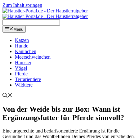
Zum Inhalt springen
Menü
Kat­zen
Hun­de
Kanin­chen
Meer­schwein­chen
Hams­ter
Vögel
Pfer­de
Ter­ra­ri­en­tie­re
Wild­tie­re
Von der Wei­de bis zur Box: Wann ist
Ergän­zungs­fut­ter für Pfer­de sinn­voll?
Eine art­ge­rech­te und bedarfs­ori­en­tier­te Ernäh­rung ist für die
Gesund­heit und das Wohl­be­fin­den Dei­nes Pfer­des von ent­schei­den­