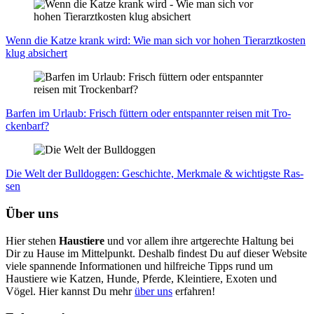
Wenn die Kat­ze krank wird: Wie man sich vor hohen Tier­arzt­kos­ten
klug absi­chert
Bar­fen im Urlaub: Frisch füt­tern oder ent­spann­ter rei­sen mit Tro­
cken­barf?
Die Welt der Bull­dog­gen: Geschich­te, Merk­ma­le & wich­tigs­te Ras­
sen
Über uns
Hier stehen
Haustiere
und vor allem ihre artgerechte Haltung bei
Dir zu Hause im Mittelpunkt. Deshalb findest Du auf dieser Website
viele spannende Informationen und hilfreiche Tipps rund um
Haustiere wie Katzen, Hunde, Pferde, Kleintiere, Exoten und
Vögel. Hier kannst Du mehr
über uns
erfahren!