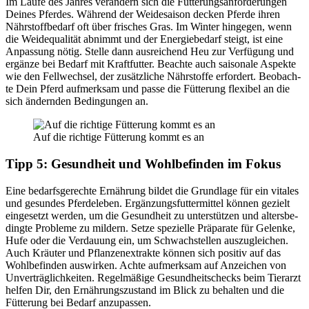
Im Lau­fe des Jah­res ver­än­dern sich die Füt­te­rungs­an­for­de­run­gen
Dei­nes Pfer­des. Wäh­rend der Wei­de­sai­son decken Pfer­de ihren
Nähr­stoff­be­darf oft über fri­sches Gras. Im Win­ter hin­ge­gen, wenn
die Wei­de­qua­li­tät abnimmt und der Ener­gie­be­darf steigt, ist eine
Anpas­sung nötig. Stel­le dann aus­rei­chend Heu zur Ver­fü­gung und
ergän­ze bei Bedarf mit Kraft­fut­ter. Beach­te auch sai­so­na­le Aspek­te
wie den Fell­wech­sel, der zusätz­li­che Nähr­stof­fe erfor­dert. Beob­ach­
te Dein Pferd auf­merk­sam und pas­se die Füt­te­rung fle­xi­bel an die
sich ändern­den Bedin­gun­gen an.
Auf die rich­ti­ge Füt­te­rung kommt es an
Tipp 5: Gesund­heit und Wohl­be­fin­den im Fokus
Eine bedarfs­ge­rech­te Ernäh­rung bil­det die Grund­la­ge für ein vita­les
und gesun­des Pfer­de­le­ben. Ergän­zungs­fut­ter­mit­tel kön­nen gezielt
ein­ge­setzt wer­den, um die Gesund­heit zu unter­stüt­zen und alters­be­
ding­te Pro­ble­me zu mil­dern. Set­ze spe­zi­el­le Prä­pa­ra­te für Gelen­ke,
Hufe oder die Ver­dau­ung ein, um Schwach­stel­len aus­zu­glei­chen.
Auch Kräu­ter und Pflan­zen­ex­trak­te kön­nen sich posi­tiv auf das
Wohl­be­fin­den aus­wir­ken. Ach­te auf­merk­sam auf Anzei­chen von
Unver­träg­lich­kei­ten. Regel­mä­ßi­ge Gesund­heits­checks beim Tier­arzt
hel­fen Dir, den Ernäh­rungs­zu­stand im Blick zu behal­ten und die
Füt­te­rung bei Bedarf anzu­pas­sen.