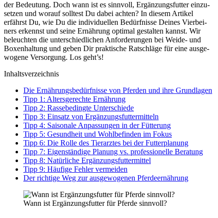
der Bedeu­tung. Doch wann ist es sinn­voll, Ergän­zungs­fut­ter ein­zu­
set­zen und wor­auf soll­test Du dabei ach­ten? In die­sem Arti­kel
erfährst Du, wie Du die indi­vi­du­el­len Bedürf­nis­se Dei­nes Vier­bei­
ners erkennst und sei­ne Ernäh­rung opti­mal gestal­ten kannst. Wir
beleuch­ten die unter­schied­li­chen Anfor­de­run­gen bei Wei­de- und
Boxen­hal­tung und geben Dir prak­ti­sche Rat­schlä­ge für eine aus­ge­
wo­ge­ne Ver­sor­gung. Los geht’s!
Inhalts­ver­zeich­nis
Die Ernäh­rungs­be­dürf­nis­se von Pfer­den und ihre Grund­la­gen
Tipp 1: Alters­ge­rech­te Ernäh­rung
Tipp 2: Ras­se­be­ding­te Unter­schie­de
Tipp 3: Ein­satz von Ergän­zungs­fut­ter­mit­teln
Tipp 4: Sai­so­na­le Anpas­sun­gen in der Füt­te­rung
Tipp 5: Gesund­heit und Wohl­be­fin­den im Fokus
Tipp 6: Die Rol­le des Tier­arz­tes bei der Fut­ter­pla­nung
Tipp 7: Eigen­stän­di­ge Pla­nung vs. pro­fes­sio­nel­le Bera­tung
Tipp 8: Natür­li­che Ergän­zungs­fut­ter­mit­tel
Tipp 9: Häu­fi­ge Feh­ler ver­mei­den
Der rich­ti­ge Weg zur aus­ge­wo­ge­nen Pfer­de­er­näh­rung
Wann ist Ergän­zungs­fut­ter für Pfer­de sinn­voll?