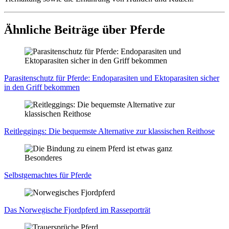
Ähnliche Beiträge über Pferde
Para­si­ten­schutz für Pfer­de: Endo­pa­ra­si­ten und Ekto­p­a­ra­si­ten sicher
in den Griff bekom­men
Reit­leg­gings: Die bequems­te Alter­na­ti­ve zur klas­si­schen Reit­ho­se
Selbst­ge­mach­tes für Pfer­de
Das Nor­we­gi­sche Fjord­pferd im Ras­se­por­trät