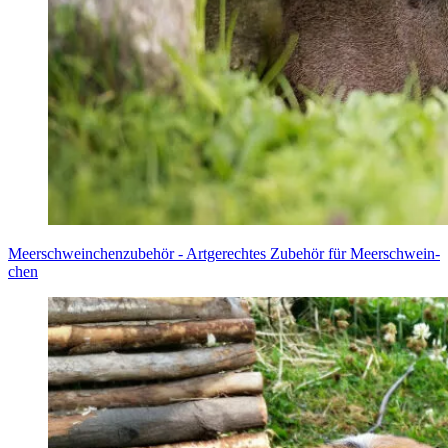
Meer­schwein­chen­zu­be­hör - Art­ge­rech­tes Zube­hör für Meer­schwein­
chen