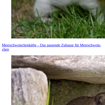
Meer­schwein­chen­kä­fig – Das pas­sen­de Zuhau­se für Meer­schwein­
chen