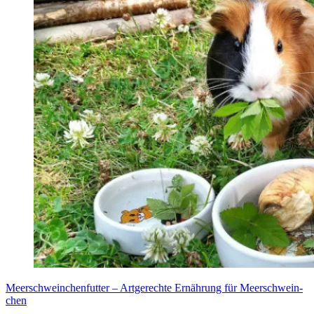
Meer­schwein­chen­fut­ter – Art­ge­rech­te Ernäh­rung für Meer­schwein­
chen