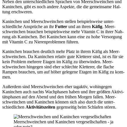
Neben den unter­schied­li­chen Spra­chen von Meer­schwein­chen und
Kanin­chen, gibt es noch ande­re Aspek­te, die die gemein­sa­me Hal­
tung erschwe­ren.
Kanin­chen und Meer­schwein­chen stel­len bei­spiels­wei­se unter­
schied­li­che Ansprü­che an ihr
Fut­ter
und an ihren
Käfig
. Meer­
schwein­chen brau­chen bei­spiels­wei­se mehr Vit­amin C in ihrer Nah­
rung als Kanin­chen. Bei Kanin­chen kann eine zu hohe Ver­sor­gung
mit Vit­amin C zu Nie­ren­pro­ble­men füh­ren.
Kanin­chen brau­chen deut­lich mehr Platz in ihrem Käfig als Meer­
schwein­chen. Da Kanin­chen rela­tiv gute Klet­te­rer sind, ist es für sie
kein Pro­blem meh­re­re Eta­gen im Käfig zu über­win­den. Meer­
schwein­chen hin­ge­gen sind eher schlech­te Klet­te­rer, die fla­che
Ram­pen brau­chen, um auf höher gele­ge­ne Eta­gen im Käfig zu kom­
men.
Außer­dem sind Meer­schwein­chen eher tag­ak­tiv, wohin­ge­gen
Kanin­chen auch nachts Wach­pha­sen haben und ihre größ­ten Akti­vi­
täts­pha­sen auf den Abend und den frü­hen Mor­gen fal­len. Meer­
schwein­chen und Kanin­chen kön­nen sich also durch die unter­
schied­li­chen
Akti­vi­täts­zei­ten
gegen­sei­tig beim Schla­fen stö­ren.
Meer­schwein­chen und Kanin­chen ver­ge­sell­schaf­ten - ja
oder nein?