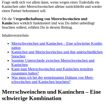
Fra­ge stellt sich vor allem dann, wenn wegen eines Todes­falls ein
Kanin­chen oder Meer­schwein­chen allei­ne zurück­bleibt und wie­der
einen Part­ner bekom­men soll.
Ob die V
erge­sell­schaf­tung von Meer­schwein­chen und
Kanin
chen wirk­lich funk­tio­niert und was Du dabei unbe­dingt
beach­ten soll­test, erfährst Du in die­sem Bei­trag.
Inhalts­ver­zeich­nis
Meer­schwein­chen und Kanin­chen – Eine schwie­ri­ge Kom­bi­
na­ti­on
Kanin­chen und Meer­schwein­chen und ihre unter­schied­li­chen
Spra­chen
Sons­ti­ge Unter­schie­de zwi­schen Meer­schwein­chen und
Kanin­chen
Kann man Meer­schwein­chen und Kanin­chen trotz­dem
zusam­men hal­ten?
Was muss ich bei der gemein­sa­men Hal­tung von Meer­
schwein­chen und Kanin­chen beach­ten?
Meer­schwein­chen und Kanin­chen – Eine
schwie­ri­ge Kom­bi­na­ti­on