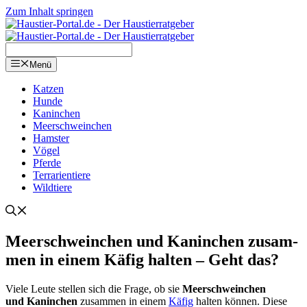
Zum Inhalt springen
Menü
Kat­zen
Hun­de
Kanin­chen
Meer­schwein­chen
Hams­ter
Vögel
Pfer­de
Ter­ra­ri­en­tie­re
Wild­tie­re
Meer­schwein­chen und Kanin­chen zusam­
men in einem Käfig hal­ten – Geht das?
Vie­le Leu­te stel­len sich die Fra­ge, ob sie
Meer­schwein­chen
und Kanin­chen
zusam­men in einem
Käfig
hal­ten kön­nen. Die­se