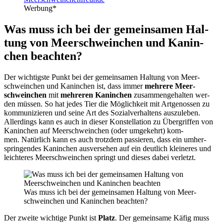
Wer­bung*
Was muss ich bei der gemein­sa­men Hal­
tung von Meer­schwein­chen und Kanin­
chen beach­ten?
Der wich­tigs­te Punkt bei der gemein­sa­men Hal­tung von Meer­
schwein­chen und Kanin­chen ist, dass immer
meh­re­re Meer­
schwein­chen
mit
meh­re­ren Kanin­chen
zusam­men­ge­hal­ten wer­
den müs­sen. So hat jedes Tier die Mög­lich­keit mit Art­ge­nos­sen zu
kom­mu­ni­zie­ren und sei­ne Art des Sozi­al­ver­hal­tens aus­zu­le­ben.
Aller­dings kann es auch in die­ser Kon­stel­la­ti­on zu Über­grif­fen von
Kanin­chen auf Meer­schwein­chen (oder umge­kehrt) kom­
men. Natür­lich kann es auch trotz­dem pas­sie­ren, dass ein umher­
sprin­gen­des Kanin­chen aus­ver­se­hen auf ein deut­lich klei­ne­res und
leich­te­res Meer­schwein­chen springt und die­ses dabei ver­letzt.
Was muss ich bei der gemein­sa­men Hal­tung von Meer­
schwein­chen und Kanin­chen beach­ten?
Der zwei­te wich­ti­ge Punkt ist
Platz
. Der gemein­sa­me Käfig muss