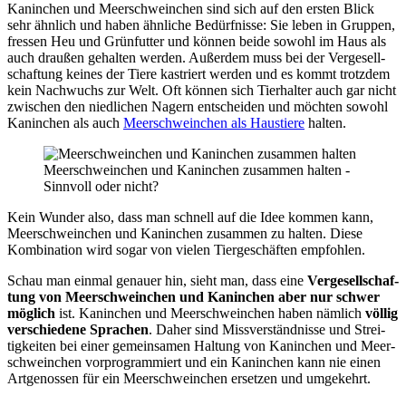
Kanin­chen und Meer­schwein­chen sind sich auf den ers­ten Blick
sehr ähn­lich und haben ähn­li­che Bedürf­nis­se: Sie leben in Grup­pen,
fres­sen Heu und Grün­fut­ter und kön­nen bei­de sowohl im Haus als
auch drau­ßen gehal­ten wer­den. Außer­dem muss bei der Ver­ge­sell­
schaf­tung kei­nes der Tie­re kas­triert wer­den und es kommt trotz­dem
kein Nach­wuchs zur Welt. Oft kön­nen sich Tier­hal­ter auch gar nicht
zwi­schen den nied­li­chen Nagern ent­schei­den und möch­ten sowohl
Kanin­chen als auch
Meer­schwein­chen als Haus­tie­re
hal­ten.
Meer­schwein­chen und Kanin­chen zusam­men hal­ten -
Sinn­voll oder nicht?
Kein Wun­der also, dass man schnell auf die Idee kom­men kann,
Meer­schwein­chen und Kanin­chen zusam­men zu hal­ten. Die­se
Kom­bi­na­ti­on wird sogar von vie­len Tier­ge­schäf­ten emp­foh­len.
Schau man ein­mal genau­er hin, sieht man, dass eine
Ver­ge­sell­schaf­
tung von Meer­schwein­chen und Kanin­chen aber nur schwer
mög­lich
ist. Kanin­chen und Meer­schwein­chen haben näm­lich
völ­lig
ver­schie­de­ne Spra­chen
. Daher sind Miss­ver­ständ­nis­se und Strei­
tig­kei­ten bei einer gemein­sa­men Hal­tung von Kanin­chen und Meer­
schwein­chen vor­pro­gram­miert und ein Kanin­chen kann nie einen
Art­ge­nos­sen für ein Meer­schwein­chen erset­zen und umge­kehrt.