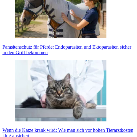
Para­si­ten­schutz für Pfer­de: Endo­pa­ra­si­ten und Ekto­p­a­ra­si­ten sicher
in den Griff bekom­men
Wenn die Kat­ze krank wird: Wie man sich vor hohen Tier­arzt­kos­ten
klug absi­chert