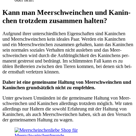
Kann man Meer­schwein­chen und Kanin­
chen trotz­dem zusam­men hal­ten?
Auf­grund ihrer unter­schied­li­chen Eigen­schaf­ten sind Kanin­chen
und Meer­schwein­chen kein idea­les Paar. Wer­den ein Kanin­chen
und ein Meer­schwein­chen zusam­men gehal­ten, kann das Kanin­chen
sein nor­ma­les sozia­les Ver­hal­ten nicht aus­le­ben und das Meer­
schwein­chen wird durch die Auf­dring­lich­keit des Kanin­chens per­
ma­nent gestresst und bedrängt. Im schlimms­ten Fall kann es zu
üblen Bei­ße­rei­en zwi­schen den Tie­ren kom­men, bei denen sich bei­
de ernst­haft ver­let­zen kön­nen.
Daher ist eine gemein­sa­me Hal­tung von Meer­schwein­chen und
Kanin­chen grund­sätz­lich nicht zu emp­feh­len.
Unter gewis­sen Umstän­den ist die gemein­sa­me Hal­tung von Meer­
schwein­chen und Kanin­chen aller­dings trotz­dem mög­lich. Wir raten
aller­dings nur Hal­tern die sowohl Erfah­rung mit der Hal­tung von
Kanin­chen, als auch Meer­schwein­chen haben, sich an den Ver­such
der gemein­sa­men Hal­tung zu wagen.