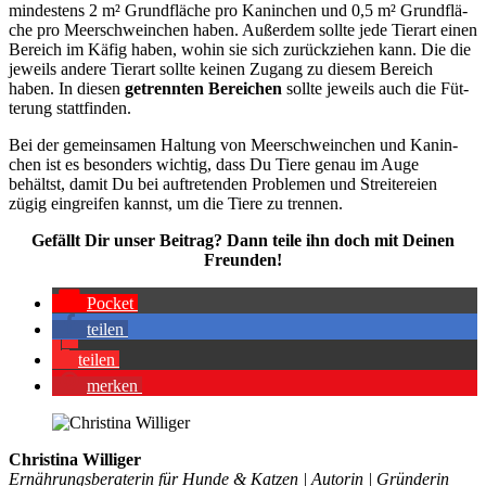
min­des­tens 2 m² Grund­flä­che pro Kanin­chen und 0,5 m² Grund­flä­
che pro Meer­schwein­chen haben. Außer­dem soll­te jede Tier­art einen
Bereich im Käfig haben, wohin sie sich zurück­zie­hen kann. Die die
jeweils ande­re Tier­art soll­te kei­nen Zugang zu die­sem Bereich
haben. In die­sen
getrenn­ten Berei­chen
soll­te jeweils auch die Füt­
te­rung statt­fin­den.
Bei der gemein­sa­men Hal­tung von Meer­schwein­chen und Kanin­
chen ist es beson­ders wich­tig, dass Du Tie­re genau im Auge
behältst, damit Du bei auf­tre­ten­den Pro­ble­men und Strei­te­rei­en
zügig ein­grei­fen kannst, um die Tie­re zu tren­nen.
Gefällt Dir unser Bei­trag? Dann tei­le ihn doch mit Dei­nen
Freun­den!
Pocket
tei­len
tei­len
mer­ken
Christina Williger
Ernährungsberaterin für Hunde & Katzen | Autorin | Gründerin