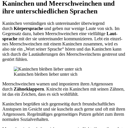
Kanin­chen und Meer­schwein­chen und
ihre unter­schied­li­chen Spra­chen
Kanin­chen ver­stän­di­gen sich unter­ein­an­der über­wie­gend
durch
Kör­per­spra­che
und geben nur weni­ge Lau­te von sich. Im
Gegen­satz dazu, haben Meer­schwein­chen eine viel­fäl­ti­ge
Laut­
spra­che
mit der sie unter­ein­an­der kom­mu­ni­zie­ren. Lebt ein ein­zel­
nes Meer­schwein­chen mit einem Kanin­chen zusam­men, wird es
also nie ein „Wort sei­ner Spra­che“ hören und das Kanin­chen kann
sich durch die Laut­äu­ße­run­gen des Meer­schwein­chens gestresst und
gestört füh­len.
Kanin­chen blei­ben lie­ber unter sich
Meer­schwein­chen war­nen und impo­nie­ren ihren Art­ge­nos­sen
durch
Zäh­ne­klap­pern
. Knirscht ein Kanin­chen mit sei­nen Zäh­nen,
ist das ein Zei­chen, dass es sich wohl­fühlt.
Kanin­chen begrü­ßen sich gegen­sei­tig durch freund­schaft­li­ches
Anstup­sen im Gesicht und sie kuscheln auch ger­ne und oft mit ihren
Art­ge­nos­sen. Regel­mä­ßi­ges gegen­sei­ti­ges Put­zen gehört zum ihrem
nor­ma­len Sozi­al­ver­hal­ten.