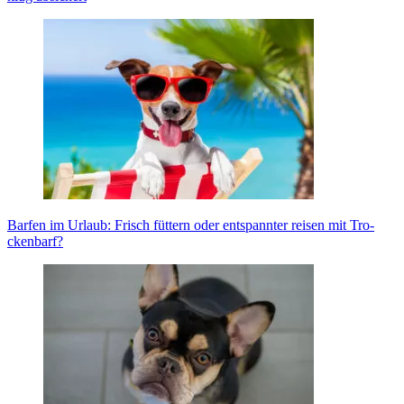
Bar­fen im Urlaub: Frisch füt­tern oder ent­spann­ter rei­sen mit Tro­
cken­barf?