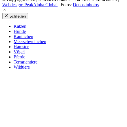
Webdesign: PeakAlpha Global
| Fotos:
Depositphotos
Schließen
Kat­zen
Hun­de
Kanin­chen
Meer­schwein­chen
Hams­ter
Vögel
Pfer­de
Ter­ra­ri­en­tie­re
Wild­tie­re