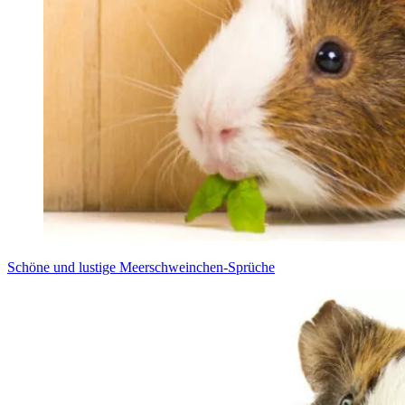
Schö­ne und lus­ti­ge Meer­schwein­chen-Sprü­che