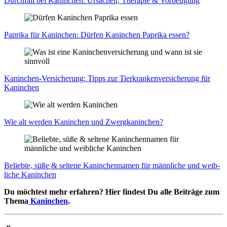
Durch­fall bei Kanin­chen: Ursa­chen, The­ra­pie & Vor­beu­gung
Papri­ka für Kanin­chen: Dür­fen Kanin­chen Papri­ka essen?
Kanin­chen-Ver­si­che­rung: Tipps zur Tier­kran­ken­ver­si­che­rung für
Kanin­chen
Wie alt wer­den Kanin­chen und Zwerg­ka­nin­chen?
Belieb­te, süße & sel­te­ne Kanin­chen­na­men für männ­li­che und weib­
li­che Kanin­chen
Du möchtest mehr erfahren? Hier findest Du alle Beiträge zum
Thema
Kaninchen
.