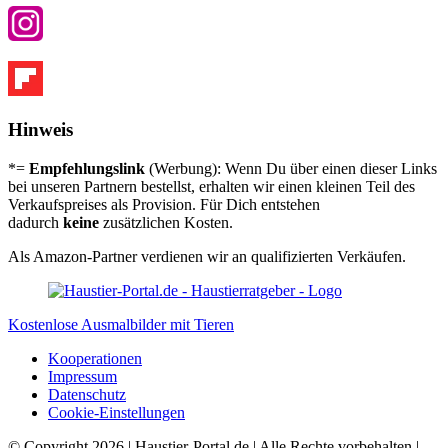
Hinweis
*=
Empfehlungslink
(Werbung): Wenn Du über einen dieser Links
bei unseren Partnern bestellst, erhalten wir einen kleinen Teil des
Verkaufspreises als Provision. Für Dich entstehen
dadurch
keine
zusätzlichen Kosten.
Als Amazon-Partner verdienen wir an qualifizierten Verkäufen.
Kostenlose Ausmalbilder mit Tieren
Koope­ra­tio­nen
Impres­sum
Daten­schutz
Coo­kie-Ein­stel­lun­gen
© Copyright 2026 | Haustier-Portal.de | Alle Rechte vorbehalten |