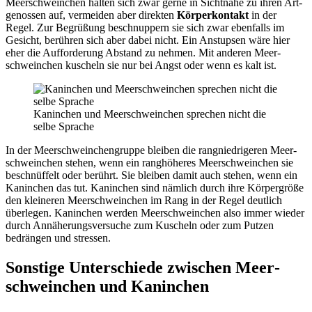
Meer­schwein­chen hal­ten sich zwar ger­ne in Sicht­nä­he zu ihren Art­
ge­nos­sen auf, ver­mei­den aber direk­ten
Kör­per­kon­takt
in der
Regel. Zur Begrü­ßung beschnup­pern sie sich zwar eben­falls im
Gesicht, berüh­ren sich aber dabei nicht. Ein Anstup­sen wäre hier
eher die Auf­for­de­rung Abstand zu neh­men. Mit ande­ren Meer­
schwein­chen kuscheln sie nur bei Angst oder wenn es kalt ist.
Kanin­chen und Meer­schwein­chen spre­chen nicht die
sel­be Spra­che
In der Meer­schwein­chen­grup­pe blei­ben die rang­nied­ri­ge­ren Meer­
schwein­chen ste­hen, wenn ein rang­hö­he­res Meer­schwein­chen sie
beschnüf­felt oder berührt. Sie blei­ben damit auch ste­hen, wenn ein
Kanin­chen das tut. Kanin­chen sind näm­lich durch ihre Kör­per­grö­ße
den klei­ne­ren Meer­schwein­chen im Rang in der Regel deut­lich
über­le­gen. Kanin­chen wer­den Meer­schwein­chen also immer wie­der
durch Annä­he­rungs­ver­su­che zum Kuscheln oder zum Put­zen
bedrän­gen und stres­sen.
Sons­ti­ge Unter­schie­de zwi­schen Meer­
schwein­chen und Kanin­chen