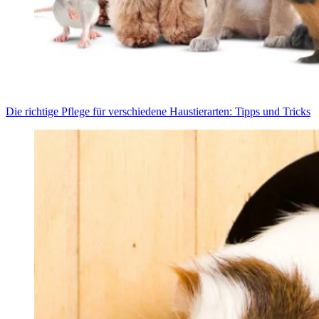
Die rich­ti­ge Pfle­ge für ver­schie­de­ne Haus­tier­ar­ten: Tipps und Tricks