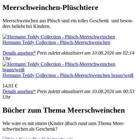
Meer­schwein­chen-Plüsch­tie­re
Meer­schwein­chen aus Plüsch sind ein tol­les Geschenk und beson­
ders beliebt bei Kin­dern.
Her­mann Ted­dy Coll­ec­tion - Plüsch-Meer­schwein­chen
Details anse­hen*
Preis zuletzt aktua­li­siert am 10.08.2026 um 02:14
Uhr
Her­mann Ted­dy Coll­ec­tion - Plüsch-Meer­schwein­chen braun/​weiß
14,91 €
Details anse­hen*
Preis zuletzt aktua­li­siert am 10.08.2026 um 00:53
Uhr
Bücher zum The­ma Meer­schwein­chen
Wie wäre es mit einem (Kinder-)Buch rund ums The­ma Meer­
schwein­chen als Geschenk?