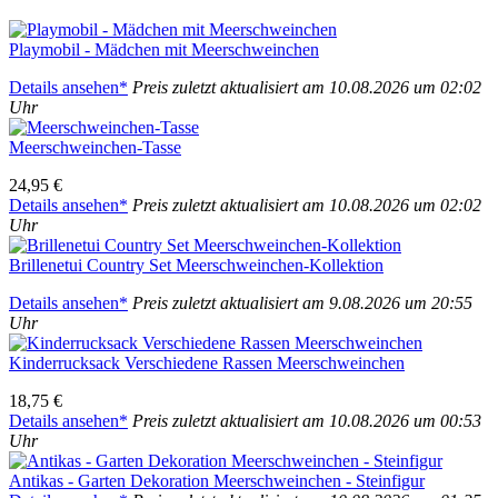
Play­mo­bil - Mäd­chen mit Meer­schwein­chen
Details anse­hen*
Preis zuletzt aktua­li­siert am 10.08.2026 um 02:02
Uhr
Meer­schwein­chen-Tas­se
24,95 €
Details anse­hen*
Preis zuletzt aktua­li­siert am 10.08.2026 um 02:02
Uhr
Bril­len­etui Coun­try Set Meer­schwein­chen-Kol­lek­ti­on
Details anse­hen*
Preis zuletzt aktua­li­siert am 9.08.2026 um 20:55
Uhr
Kin­der­ruck­sack Ver­schie­de­ne Ras­sen Meer­schwein­chen
18,75 €
Details anse­hen*
Preis zuletzt aktua­li­siert am 10.08.2026 um 00:53
Uhr
Anti­kas - Gar­ten Deko­ra­ti­on Meer­schwein­chen - Stein­fi­gur