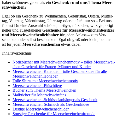
ha­ber schö­ne­res geben als ein
Geschenk rund ums The­ma Meer­
schwein­chen
?
Egal ob ein Geschenk zu Weih­nach­ten, Geburts­tag, Ostern, Mut­ter­
tag, Vater­tag, Valen­tins­tag, Jah­res­tag oder ein­fach nur so – Bei uns
fin­dest Du eine Aus­wahl schö­ner, lus­ti­ger, nütz­li­cher, wit­zi­ger, ori­gi­
nel­ler und aus­ge­fal­le­ner
Geschen­ke für Meer­schwein­chen­be­sit­zer
und Meer­schwein­chen­lieb­ha­ber
für jeden Anlass – zum Ver­
schen­ken oder selbst beschen­ken. Egal ob groß oder klein, bei uns
ist für jeden
Meer­schwein­chen­fan
etwas dabei.
Inhalts­ver­zeich­nis
Notiz­bü­cher mit Meer­schwein­chen­mo­tiv – tol­les Meer­schwei­
chen Geschenk für Frau­en, Män­ner und Kin­der
Meer­schwein­chen Kalen­der – tol­le Geschenk­idee für alle
Meer­schwein­chen­lieb­ha­ber
Tol­le Shirts mit Meer­schwein­chen­mo­tiv
Meer­schwein­chen-Plüsch­tie­re
Bücher zum The­ma Meer­schwein­chen
Mal­bü­cher für Meer­schwein­fans
Meer­schwein­chen-Schlüs­sel­an­hän­ger als Geschenk
Meer­schwein­chen-Schmuck als Geschenk­idee
Lus­ti­ge Meer­schwein­chen­schil­der
Sons­ti­ge Geschen­ke für Meer­schwein­chen­freun­de