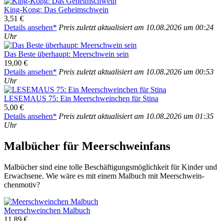
King-Kong: Das Geheim­schwein
3,51 €
Details anse­hen*
Preis zuletzt aktua­li­siert am 10.08.2026 um 00:24
Uhr
Das Bes­te über­haupt: Meer­schwein sein
19,00 €
Details anse­hen*
Preis zuletzt aktua­li­siert am 10.08.2026 um 00:53
Uhr
LESEMAUS 75: Ein Meer­schwein­chen für Sti­na
5,00 €
Details anse­hen*
Preis zuletzt aktua­li­siert am 10.08.2026 um 01:35
Uhr
Mal­bü­cher für Meer­schwein­fans
Mal­bü­cher sind eine tol­le Beschäf­ti­gungs­mög­lich­keit für Kin­der und
Erwach­se­ne. Wie wäre es mit einem Mal­buch mit Meer­schwein­
chen­mo­tiv?
Meer­schwein­chen Mal­buch
11,89 €