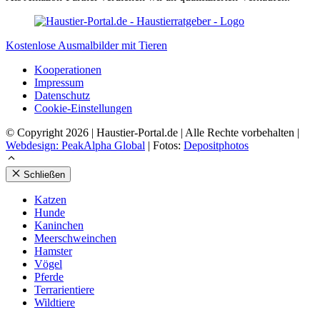
Kostenlose Ausmalbilder mit Tieren
Koope­ra­tio­nen
Impres­sum
Daten­schutz
Coo­kie-Ein­stel­lun­gen
© Copyright 2026 | Haustier-Portal.de | Alle Rechte vorbehalten |
Webdesign: PeakAlpha Global
| Fotos:
Depositphotos
Schließen
Kat­zen
Hun­de
Kanin­chen
Meer­schwein­chen
Hams­ter
Vögel
Pfer­de
Ter­ra­ri­en­tie­re
Wild­tie­re