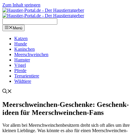
Zum Inhalt springen
Menü
Kat­zen
Hun­de
Kanin­chen
Meer­schwein­chen
Hams­ter
Vögel
Pfer­de
Ter­ra­ri­en­tie­re
Wild­tie­re
Meer­schwein­chen-Geschen­ke: Geschenk­
ideen für Meer­schwein­chen-Fans
Vor allem bei Meer­schwein­chen­be­sit­zern dreht sich oft alles um ihre
klei­nen Lieb­lin­ge. Was könn­te es also für einen Meer­schwein­chen­