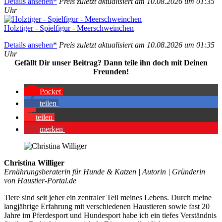
Details anse­hen*
Preis zuletzt aktua­li­siert am 10.08.2026 um 01:35
Uhr
Holz­ti­ger - Spiel­fi­gur - Meer­schwein­chen
Details anse­hen*
Preis zuletzt aktua­li­siert am 10.08.2026 um 01:35
Uhr
Gefällt Dir unser Bei­trag? Dann tei­le ihn doch mit Dei­nen
Freun­den!
Pocket
tei­len
tei­len
mer­ken
Christina Williger
Ernährungsberaterin für Hunde & Katzen | Autorin | Gründerin
von Haustier-Portal.de
Tiere sind seit jeher ein zentraler Teil meines Lebens. Durch meine
langjährige Erfahrung mit verschiedenen Haustieren sowie fast 20
Jahre im Pferdesport und Hundesport habe ich ein tiefes Verständnis