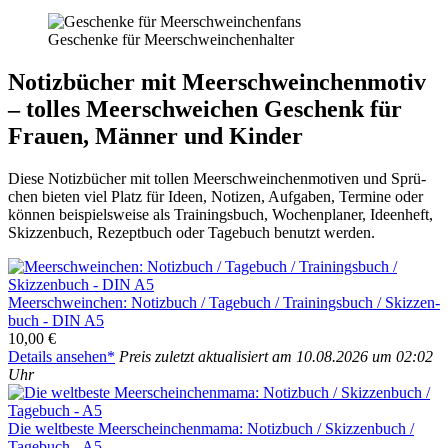
Geschen­ke für Meer­schwein­chen­hal­ter
Notiz­bü­cher mit Meer­schwein­chen­mo­tiv
– tol­les Meer­schwei­chen Geschenk für
Frau­en, Män­ner und Kin­der
Die­se Notiz­bü­cher mit tol­len Meer­schwein­chen­mo­ti­ven und Sprü­
chen bie­ten viel Platz für Ideen, Noti­zen, Auf­ga­ben, Ter­mi­ne oder
kön­nen bei­spiels­wei­se als Trai­nings­buch, Wochen­pla­ner, Ideen­heft,
Skiz­zen­buch, Rezept­buch oder Tage­buch benutzt wer­den.
Meer­schwein­chen: Notiz­buch /​ Tage­buch /​ Trai­nings­buch /​ Skiz­zen­
buch - DIN A5
10,00 €
Details anse­hen*
Preis zuletzt aktua­li­siert am 10.08.2026 um 02:02
Uhr
Die welt­bes­te Meer­schein­chen­ma­ma: Notiz­buch /​ Skiz­zen­buch /​
Tage­buch - A5