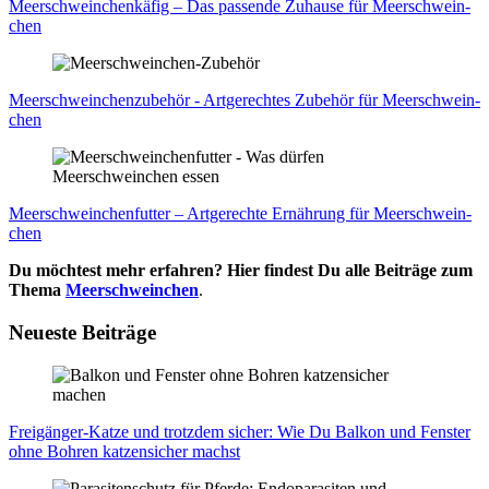
Meer­schwein­chen­kä­fig – Das pas­sen­de Zuhau­se für Meer­schwein­
chen
Meer­schwein­chen­zu­be­hör - Art­ge­rech­tes Zube­hör für Meer­schwein­
chen
Meer­schwein­chen­fut­ter – Art­ge­rech­te Ernäh­rung für Meer­schwein­
chen
Du möchtest mehr erfahren? Hier findest Du alle Beiträge zum
Thema
Meerschweinchen
.
Neueste Beiträge
Frei­gän­ger-Kat­ze und trotz­dem sicher: Wie Du Bal­kon und Fens­ter
ohne Boh­ren kat­zen­si­cher machst