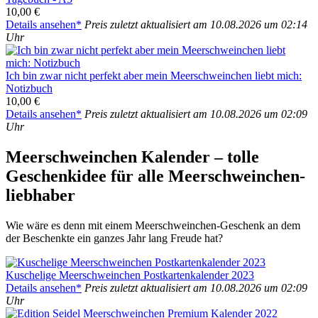
10,00 €
Details anse­hen*
Preis zuletzt aktua­li­siert am 10.08.2026 um 02:14
Uhr
Ich bin zwar nicht per­fekt aber mein Meer­schwein­chen liebt mich:
Notiz­buch
10,00 €
Details anse­hen*
Preis zuletzt aktua­li­siert am 10.08.2026 um 02:09
Uhr
Meer­schwein­chen Kalen­der – tol­le
Geschenk­idee für alle Meer­schwein­chen­
lieb­ha­ber
Wie wäre es denn mit einem Meer­schwein­chen-Geschenk an dem
der Beschenk­te ein gan­zes Jahr lang Freu­de hat?
Kusche­li­ge Meer­schwein­chen Post­kar­ten­ka­len­der 2023
Details anse­hen*
Preis zuletzt aktua­li­siert am 10.08.2026 um 02:09
Uhr