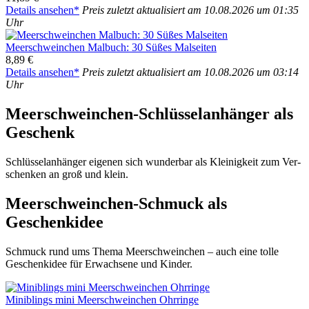
Details anse­hen*
Preis zuletzt aktua­li­siert am 10.08.2026 um 01:35
Uhr
Meer­schwein­chen Mal­buch: 30 Süßes Mal­sei­ten
8,89 €
Details anse­hen*
Preis zuletzt aktua­li­siert am 10.08.2026 um 03:14
Uhr
Meer­schwein­chen-Schlüs­sel­an­hän­ger als
Geschenk
Schlüs­sel­an­hän­ger eige­nen sich wun­der­bar als Klei­nig­keit zum Ver­
schen­ken an groß und klein.
Meer­schwein­chen-Schmuck als
Geschenk­idee
Schmuck rund ums The­ma Meer­schwein­chen – auch eine tol­le
Geschenk­idee für Erwach­se­ne und Kin­der.
Miniblings mini Meer­schwein­chen Ohr­rin­ge