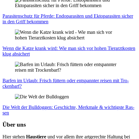
Para­si­ten­schutz für Pfer­de: Endo­pa­ra­si­ten und Ekto­p­a­ra­si­ten sicher
in den Griff bekom­men
Wenn die Kat­ze krank wird: Wie man sich vor hohen Tier­arzt­kos­ten
klug absi­chert
Bar­fen im Urlaub: Frisch füt­tern oder ent­spann­ter rei­sen mit Tro­
cken­barf?
Die Welt der Bull­dog­gen: Geschich­te, Merk­ma­le & wich­tigs­te Ras­
sen
Über uns
Hier stehen
Haustiere
und vor allem ihre artgerechte Haltung bei