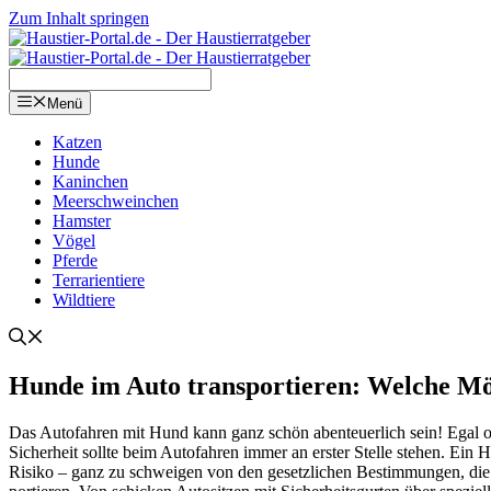
Zum Inhalt springen
Menü
Kat­zen
Hun­de
Kanin­chen
Meer­schwein­chen
Hams­ter
Vögel
Pfer­de
Ter­ra­ri­en­tie­re
Wild­tie­re
Hun­de im Auto trans­por­tie­ren: Wel­che Mög
Das Auto­fah­ren mit Hund kann ganz schön aben­teu­er­lich sein! Egal o
Sicher­heit soll­te beim Auto­fah­ren immer an ers­ter Stel­le ste­hen. Ein 
Risi­ko – ganz zu schwei­gen von den gesetz­li­chen Bestim­mun­gen, die