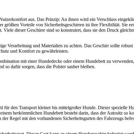
 Nut­zer­kom­fort aus. Das Prin­zip: An ihnen wird ein Ver­schluss ein­ge­kli
r größ­ten Vor­tei­le von Sicher­heits­ge­schir­ren ist ihre Fle­xi­bi­li­tät. 
 ist. Vie­le die­ser Geschir­re sind so kon­stru­iert, dass sie den Druck glei
i­ge Ver­ar­bei­tung und Mate­ria­li­en zu ach­ten. Das Geschirr soll­te robu
Schutz und Kom­fort zu gewähr­leis­ten.
 Kom­bi­na­ti­on mit einer Hun­de­de­cke oder einem Hun­de­bett zu ver­wen­d
nd so dafür sor­gen, dass die Pols­ter sau­ber blei­ben.
hl für den Trans­port klei­ner bis mit­tel­gro­ßer Hun­de. Die­ser spe­zi­el­le H
 einem her­kömm­li­chen Hun­de­bett besteht dar­in, dass der Auto­sitz so kon
 in der Regel mit den vor­han­de­nen Sicher­heits­gur­ten des Fahr­zeugs be
te Sicher­heits­gurt. Die­ser Gurt kann an einem Hun­de­ge­schirr befes­tigt