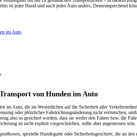
l­le Hun­de­git­ter bis hin zu gemüt­li­chen Trans­port­bo­xen – in die­sem Blo
 Immer­hin ist jeder Hund und auch jedes Auto anders. Dem­entspre­chend kön
­den im Auto
m Trans­port von Hun­den im Auto
n im Auto, die im Wesent­li­chen auf die Sicher­heit aller Ver­kehrs­teil­n
­sung oder plötz­li­cher Fahrt­rich­tungs­än­de­rung nicht ver­rut­schen, umfa
eug also so gesi­chert wer­den, dass sie weder den Fah­rer bzw. die Fah­re
­rung ist nicht expli­zit vor­ge­schrie­ben, soll­te aber ange­mes­sen sein.
t­bo­xen, spe­zi­el­le Hun­de­gur­te oder Sicher­heits­ge­schir­re, die an den