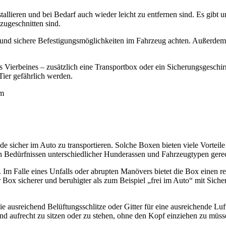
tal­lie­ren und bei Bedarf auch wie­der leicht zu ent­fer­nen sind. Es gibt uni
zuge­schnit­ten sind.
t und siche­re Befes­ti­gungs­mög­lich­kei­ten im Fahr­zeug ach­ten. Außer­dem 
er­bei­nes – zusätz­lich eine Trans­port­box oder ein Siche­rungs­ge­schir
ier gefähr­lich wer­den.
­de sicher im Auto zu trans­por­tie­ren. Sol­che Boxen bie­ten vie­le Vor­tei­
en Bedürf­nis­sen unter­schied­li­cher Hun­de­ras­sen und Fahr­zeug­ty­pen ger
eit. Im Fal­le eines Unfalls oder abrup­ten Manö­vers bie­tet die Box einen 
 Box siche­rer und beru­hig­ter als zum Bei­spiel „frei im Auto“ mit Sicher­
 aus­rei­chend Belüf­tungs­schlit­ze oder Git­ter für eine aus­rei­chen­de Luf
d auf­recht zu sit­zen oder zu ste­hen, ohne den Kopf ein­zie­hen zu müs­s