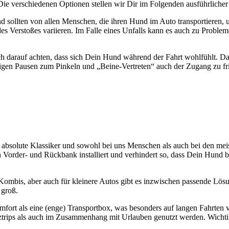
ver­schie­de­nen Optio­nen stel­len wir Dir im Fol­gen­den aus­führ­li­cher
n und soll­ten von allen Men­schen, die ihren Hund im Auto trans­por­tie­ren, 
es Ver­sto­ßes vari­ie­ren. Im Fal­le eines Unfalls kann es auch zu Pro­b
auch dar­auf ach­ten, dass sich Dein Hund wäh­rend der Fahrt wohl­fühlt
fi­gen Pau­sen zum Pin­keln und „Bei­ne-Ver­tre­ten“ auch der Zugang zu f
er abso­lu­te Klas­si­ker und sowohl bei uns Men­schen als auch bei den me
n Vor­der- und Rück­bank instal­liert und ver­hin­dert so, dass Dein Hund
Kom­bis, aber auch für klei­ne­re Autos gibt es inzwi­schen pas­sen­de Lö
 groß.
t als eine (enge) Trans­port­box, was beson­ders auf lan­gen Fahr­ten vor­t
trips als auch im Zusam­men­hang mit Urlau­ben genutzt wer­den. Wich­tig 