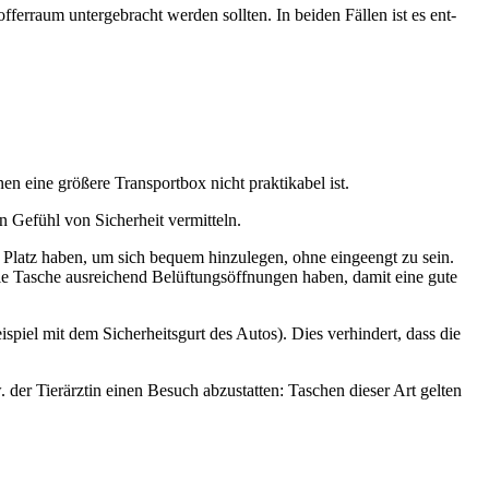
r­raum unter­ge­bracht wer­den soll­ten. In bei­den Fäl­len ist es ent­
nen eine grö­ße­re Trans­port­box nicht prak­ti­ka­bel ist.
 Gefühl von Sicher­heit ver­mit­teln.
 Platz haben, um sich bequem hin­zu­le­gen, ohne ein­ge­engt zu sein.
die Tasche aus­rei­chend Belüf­tungs­öff­nun­gen haben, damit eine gute
spiel mit dem Sicher­heits­gurt des Autos). Dies ver­hin­dert, dass die
 der Tier­ärz­tin einen Besuch abzu­stat­ten: Taschen die­ser Art gel­ten