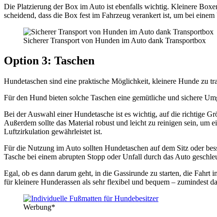
Die Plat­zie­rung der Box im Auto ist eben­falls wich­tig. Klei­ne­re Boxe
schei­dend, dass die Box fest im Fahr­zeug ver­an­kert ist, um bei eine
Siche­rer Trans­port von Hun­den im Auto dank Trans­port­box
Opti­on 3: Taschen
Hun­de­ta­schen sind eine prak­ti­sche Mög­lich­keit, klei­ne­re Hun­de zu tran
Für den Hund bie­ten sol­che Taschen eine gemüt­li­che und siche­re Umge
Bei der Aus­wahl einer Hun­de­ta­sche ist es wich­tig, auf die rich­ti­g
Außer­dem soll­te das Mate­ri­al robust und leicht zu rei­ni­gen sein, um
Luft­zir­ku­la­ti­on gewähr­leis­tet ist.
Für die Nut­zung im Auto soll­ten Hun­de­ta­schen auf dem Sitz oder bes­s
Tasche bei einem abrup­ten Stopp oder Unfall durch das Auto geschleu
Egal, ob es dann dar­um geht, in die Gas­si­run­de zu star­ten, die Fahrt 
für klei­ne­re Hun­de­ras­sen als sehr fle­xi­bel und bequem – zumin­dest 
Wer­bung*