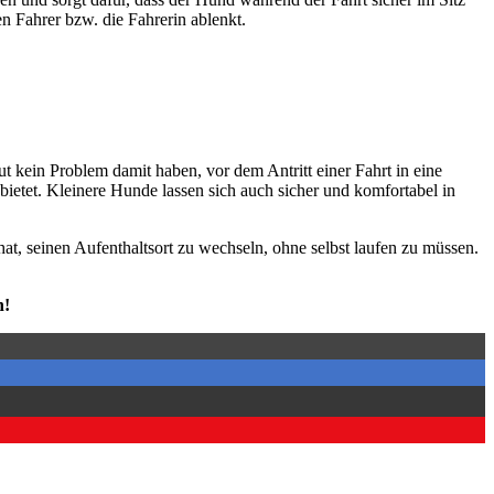
n Fah­rer bzw. die Fah­re­rin ablenkt.
lut kein Pro­blem damit haben, vor dem Antritt einer Fahrt in eine
 bie­tet. Klei­ne­re Hun­de las­sen sich auch sicher und kom­for­ta­bel in
at, sei­nen Auf­ent­halts­ort zu wech­seln, ohne selbst lau­fen zu müs­sen.
n!