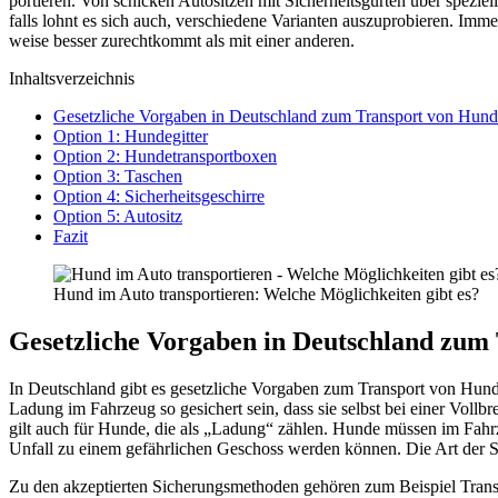
por­tie­ren. Von schi­cken Auto­sit­zen mit Sicher­heits­gur­ten über spe­zi­e
falls lohnt es sich auch, ver­schie­de­ne Vari­an­ten aus­zu­pro­bie­ren.
wei­se bes­ser zurecht­kommt als mit einer ande­ren.
Inhalts­ver­zeich­nis
Gesetz­li­che Vor­ga­ben in Deutsch­land zum Trans­port von Hun
Opti­on 1: Hun­de­git­ter
Opti­on 2: Hun­de­trans­port­bo­xen
Opti­on 3: Taschen
Opti­on 4: Sicher­heits­ge­schir­re
Opti­on 5: Auto­sitz
Fazit
Hund im Auto trans­por­tie­ren: Wel­che Mög­lich­kei­ten gibt es?
Gesetz­li­che Vor­ga­ben in Deutsch­land zu
In Deutsch­land gibt es gesetz­li­che Vor­ga­ben zum Trans­port von Hun­de
Ladung im Fahr­zeug so gesi­chert sein, dass sie selbst bei einer Voll­brem
gilt auch für Hun­de, die als „Ladung“ zäh­len. Hun­de müs­sen im Fahr­z
Unfall zu einem gefähr­li­chen Geschoss wer­den kön­nen. Die Art der Siche
Zu den akzep­tier­ten Siche­rungs­me­tho­den gehö­ren zum Bei­spiel Trans­por