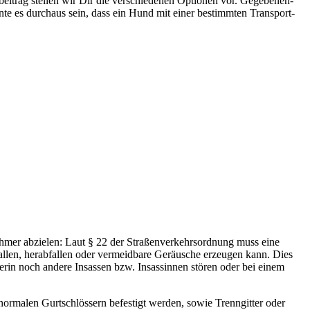
g­bei­trag stel­len wir Dir die ver­schie­de­nen Optio­nen vor. Gege­be­nen­
n­te es durch­aus sein, dass ein Hund mit einer bestimm­ten Trans­port­
eh­mer abzie­len: Laut § 22 der Stra­ßen­ver­kehrs­ord­nung muss eine
l­len, her­ab­fal­len oder ver­meid­ba­re Geräu­sche erzeu­gen kann. Dies
­rin noch ande­re Insas­sen bzw. Insas­sin­nen stö­ren oder bei einem
 nor­ma­len Gurt­schlös­sern befes­tigt wer­den, sowie Trenn­git­ter oder