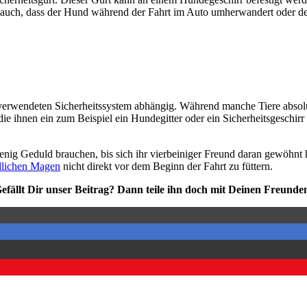
­dert auch, dass der Hund wäh­rend der Fahrt im Auto umher­wan­dert oder de
­wen­de­ten Sicher­heits­sys­tem abhän­gig. Wäh­rend man­che Tie­re abso­
, die ihnen ein zum Bei­spiel ein Hun­de­git­ter oder ein Sicher­heits­ge­schirr
n wenig Geduld brau­chen, bis sich ihr vier­bei­ni­ger Freund dar­an gewöhnt h
­li­chen Magen
nicht direkt vor dem Beginn der Fahrt zu füt­tern.
efällt Dir unser Bei­trag? Dann tei­le ihn doch mit Dei­nen Freun­de