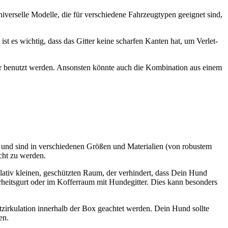
­ver­sel­le Model­le, die für ver­schie­de­ne Fahr­zeug­ty­pen geeig­net sind,
ist es wich­tig, dass das Git­ter kei­ne schar­fen Kan­ten hat, um Ver­let­
r benutzt wer­den. Ansons­ten könn­te auch die Kom­bi­na­ti­on aus einem
le und sind in ver­schie­de­nen Grö­ßen und Mate­ria­li­en (von robus­tem
echt zu wer­den.
rela­tiv klei­nen, geschütz­ten Raum, der ver­hin­dert, dass Dein Hund
heits­gurt oder im Kof­fer­raum mit Hun­de­git­ter. Dies kann beson­ders
t­zir­ku­la­ti­on inner­halb der Box geach­tet wer­den. Dein Hund soll­te
en.