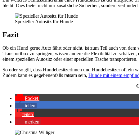
bleibt. Dies bie­tet nicht nur zusätz­li­che Sicher­heit, son­dern ver­hin
Spe­zi­el­ler Auto­sitz für Hun­de
Fazit
Ob ein Hund ger­ne Auto fährt oder nicht, ist zum Teil auch von dem ver
Trans­port­box zu sprin­gen, wis­sen ande­re die Fle­xi­bi­li­tät zu schät­zen
einem spe­zi­el­len Auto­sitz oder einer spe­zi­el­len Tasche trans­por­tie­ren.
So oder so gilt, dass Hun­de­be­sit­ze­rin­nen und Hun­de­be­sit­zer oft ei
Zudem kann es gege­be­nen­falls rat­sam sein,
Hun­de mit einem emp­find
G
Pocket
tei­len
tei­len
mer­ken