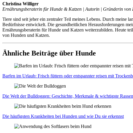
Christina Williger
Ernährungsberaterin für Hunde & Katzen | Autorin | Gründerin von 
Tiere sind seit jeher ein zentraler Teil meines Lebens. Durch meine l
Bedürfnisse entwickelt. Die gesundheitlichen Herausforderungen mei
Ernährungsberaterin für Hunde und Katzen weiterzubilden. Heute tei
von Hunden und Katzen.
Ähnliche Beiträge über Hunde
Bar­fen im Urlaub: Frisch füt­tern oder ent­spann­ter rei­sen mit Tro­cken­
Die Welt der Bull­dog­gen: Geschich­te, Merk­ma­le & wich­tigs­te Ras­se
Die häu­figs­ten Krank­hei­ten bei Hun­den und wie Du sie erkennst