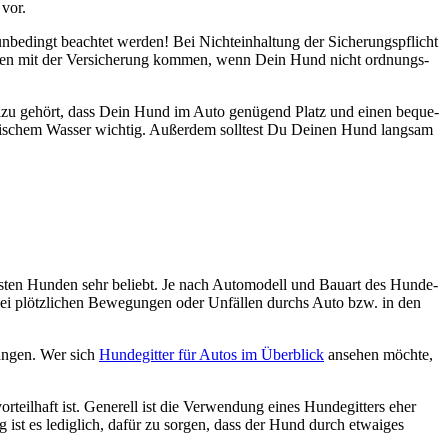
 vor.
unbe­dingt beach­tet wer­den! Bei Nicht­ein­hal­tung der Siche­rungs­pflicht
le­men mit der Ver­si­che­rung kom­men, wenn Dein Hund nicht ord­nungs­
. Dazu gehört, dass Dein Hund im Auto genü­gend Platz und einen beque­
ri­schem Was­ser wich­tig. Außer­dem soll­test Du Dei­nen Hund lang­sam
is­ten Hun­den sehr beliebt. Je nach Auto­mo­dell und Bau­art des Hun­de­
 bei plötz­li­chen Bewe­gun­gen oder Unfäl­len durchs Auto bzw. in den
sun­gen. Wer sich
Hun­de­git­ter für Autos im Über­blick
anse­hen möch­te,
eil­haft ist. Gene­rell ist die Ver­wen­dung eines Hun­de­git­ters eher
ist es ledig­lich, dafür zu sor­gen, dass der Hund durch etwa­iges