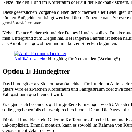
Net­ze, die den Hund im Kof­fer­raum oder auf der Rück­bank sichern. Die 
Die­se gesetz­li­chen Vor­ga­ben die­nen der Sicher­heit aller Betei­lig­te
kön­nen Buß­gel­der ver­hängt wer­den. Die­se kön­nen je nach Schwe­re d
ge­mäß gesi­chert war.
Neben Dei­ner Sicher­heit und der Dei­nes Hun­des, soll­test Du aber 
men Unter­grund zum Lie­gen hat. Bei län­ge­ren Fahr­ten ist neben häu­
ans Auto­fah­ren gewöh­nen und mit kur­zen Stre­cken begin­nen.
Ani­fit-Gut­schein
: Nur gül­tig für Neu­kun­den (Wer­bung*)
Opti­on 1: Hun­de­git­ter
Das Hun­de­git­ter als Siche­rungs­mög­lich­keit für Hun­de im Auto ist d
git­ters wird es zwi­schen Kof­fer­raum und Fahr­gast­raum oder zwi­sche
Fahr­gast­raum geschleu­dert wird.
Es eig­net sich beson­ders gut für grö­ße­re Fahr­zeu­gen wie SUVs oder 
soll­te gege­be­nen­falls ein wenig recher­chie­ren. Denn: Die Aus­wahl ist
Für den Hund bie­tet ein Git­ter im Kof­fer­raum oft mehr Raum und Kom­for
unkom­pli­ziert. Ein­mal mon­tiert, kann es sowohl im Rah­men von Kurz­
Gepäck nicht gefähr­det wird.