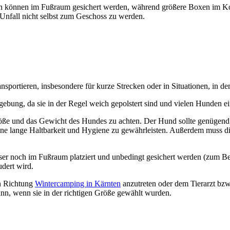
n kön­nen im Fuß­raum gesi­chert wer­den, wäh­rend grö­ße­re Boxen im Kof­fe
m Unfall nicht selbst zum Geschoss zu wer­den.
s­por­tie­ren, ins­be­son­de­re für kur­ze Stre­cken oder in Situa­tio­nen, in de
­bung, da sie in der Regel weich gepols­tert sind und vie­len Hun­den ein
e Grö­ße und das Gewicht des Hun­des zu ach­ten. Der Hund soll­te genü­gend
 eine lan­ge Halt­bar­keit und Hygie­ne zu gewähr­leis­ten. Außer­dem muss 
er noch im Fuß­raum plat­ziert und unbe­dingt gesi­chert wer­den (zum Bei­
­dert wird.
in Rich­tung
Win­ter­cam­ping in Kärn­ten
anzu­tre­ten oder dem Tier­arzt bzw.
dann, wenn sie in der rich­ti­gen Grö­ße gewählt wur­den.