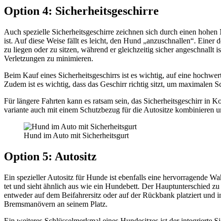
Opti­on 4: Sicher­heits­ge­schir­re
Auch spe­zi­el­le Sicher­heits­ge­schir­re zeich­nen sich durch einen hohen
ist. Auf die­se Wei­se fällt es leicht, den Hund „anzu­schnal­len“. Einer de
zu lie­gen oder zu sit­zen, wäh­rend er gleich­zei­tig sicher ange­schnallt
Ver­let­zun­gen zu mini­mie­ren.
Beim Kauf eines Sicher­heits­ge­schirrs ist es wich­tig, auf eine hoch­wer­t
Zudem ist es wich­tig, dass das Geschirr rich­tig sitzt, um maxi­ma­len 
Für län­ge­re Fahr­ten kann es rat­sam sein, das Sicher­heits­ge­schirr in
va­ri­an­te auch mit einem Schutz­be­zug für die Auto­sit­ze kom­bi­nie­ren u
Hund im Auto mit Sicher­heits­gurt
Opti­on 5: Auto­sitz
Ein spe­zi­el­ler Auto­sitz für Hun­de ist eben­falls eine her­vor­ra­gen­de Wa
tet und sieht ähn­lich aus wie ein Hun­de­bett. Der Haupt­un­ter­schied zu
ent­we­der auf dem Bei­fah­rer­sitz oder auf der Rück­bank plat­ziert und
Brems­ma­nö­vern an sei­nem Platz.
Ein wei­te­res Schlüs­sel­merk­mal eines Hun­de­sit­zes ist der inte­grier­