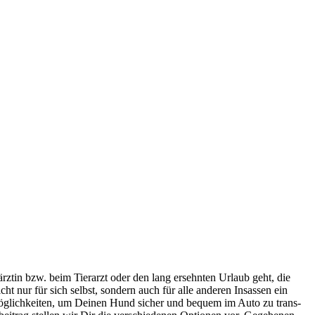
z­tin bzw. beim Tier­arzt oder den lang ersehn­ten Urlaub geht, die
nicht nur für sich selbst, son­dern auch für alle ande­ren Insas­sen ein
 Mög­lich­kei­ten, um Dei­nen Hund sicher und bequem im Auto zu trans­