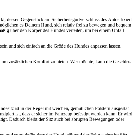
ckt, des­sen Gegen­stück am Sicher­heits­gurt­ver­schluss des Autos fixiert
Sie ermög­li­chen es Dei­nem Hund, sich rela­tiv frei zu bewe­gen und bequem
ch­mä­ßig über den Kör­per des Hun­des ver­tei­len, um bei einem Unfall
st sein und sich ein­fach an die Grö­ße des Hun­des anpas­sen las­sen.
en, um zusätz­li­chen Kom­fort zu bie­ten. Wer möch­te, kann die Geschirr­
un­de­sitz ist in der Regel mit wei­chen, gemüt­li­chen Pols­tern aus­ge­stat­
­zi­piert ist, dass er sicher im Fahr­zeug befes­tigt wer­den kann. Er wird
fes­tigt. Dadurch bleibt der Sitz auch bei abrup­ten Bewe­gun­gen oder
 wer­den und sorgt dafür, dass der Hund wäh­rend der Fahrt sicher im Sitz