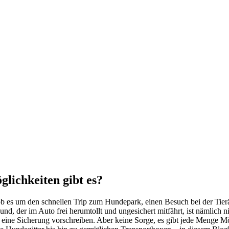
­lich­kei­ten gibt es?
b es um den schnel­len Trip zum Hun­de­park, einen Besuch bei der Tier­är
Hund, der im Auto frei her­um­tollt und unge­si­chert mit­fährt, ist näm­lich 
 eine Siche­rung vor­schrei­ben. Aber kei­ne Sor­ge, es gibt jede Men­ge