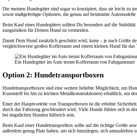
Die meis­ten Hun­de­git­ter sind sogar so kon­zi­piert, dass sie leicht zu ins
sowie maß­ge­fer­tig­te Optio­nen, die genau auf bestimm­te Auto­mo­del­le 
Beim Kauf eines Hun­de­git­ters soll­test Du beson­ders auf die Sta­bi­li­tä
zungs­ri­si­ken für Dei­nen Hund zu ver­mei­den.
Damit Dein Hund zusätz­lich geschützt wird, kann – je nach Grö­ße des Vi
ver­gleichs­wei­se gro­ßen Kof­fer­raum und einem klei­nen Hund für das T
Ein Hun­de­git­ter im Auto trennt Kof­fer­raum von Fahr­gast­raum
Opti­on 2: Hun­de­trans­port­bo­xen
Hun­de­trans­port­bo­xen sind eine wei­te­re belieb­te Mög­lich­keit, um Hun
Kunst­stoff bis hin zu leich­ten Metall­kon­struk­tio­nen) erhält­lich, um d
Einer der Haupt­vor­tei­le von Trans­port­bo­xen ist die erhöh­te Sicher­h
durch das Fahr­zeug geschleu­dert wird. Vie­le Hun­de füh­len sich in der
bei ängst­li­chen Hun­den hilf­reich sein.
Beim Kauf einer Hun­de­trans­port­box soll­te auf die rich­ti­ge Grö­ße sowie
außer­dem genug Platz haben, um sich hin­zu­le­gen, sich umzu­dre­hen un